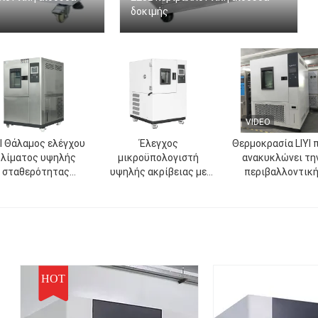
δοκιμής
VIDEO
YI Θάλαμος ελέγχου
Έλεγχος
Θερμοκρασία LIYI 
κλίματος υψηλής
μικροϋπολογιστή
ανακυκλώνει τη
σταθερότητας
υψηλής ακρίβειας με
περιβαλλοντικ
Εναλλασσόμενος
οθόνη αφής LIYI
αίθουσα δοκιμής 
θάλαμος δοκιμής
εξετάζει την υλική 
ηλής και χαμηλής
αντίσταση R23
θερμοκρασίας
HOT