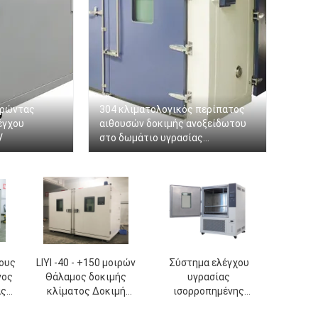
τρώντας
304 κλιματολογικός περίπατος
έγχου
αιθουσών δοκιμής ανοξείδωτου
V
στο δωμάτιο υγρασίας
θερμοκρασίας
θους
LIYI -40 - +150 μοιρών
Σύστημα ελέγχου
νος
Θάλαμος δοκιμής
υγρασίας
ας
κλίματος Δοκιμή
ισορροπημένης
γήρανσης οθόνης LED
θερμοκρασίας θαλάμου