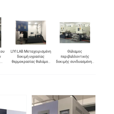
που
LIYI LAB Μεταχειρισμένη
Θάλαμος
ν
δοκιμή υγρασίας
περιβαλλοντικής
ή
θερμοκρασίας θαλάμου
δοκιμής συνδυασμένης
που
ηλεκτρονική δοκιμή
δόνησης LIYI Θάλαμος
ξηρά
περιβάλλοντος και
σταθερής υγρασίας
δόνησης
-70℃ - +180℃