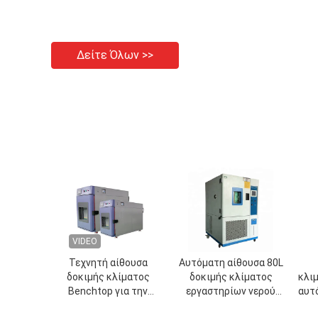
Δείτε Όλων >>
VIDEO
Τεχνητή αίθουσα
Αυτόματη αίθουσα 80L
δοκιμής κλίματος
δοκιμής κλίματος
κλι
Benchtop για την
εργαστηρίων νερού
αυτ
υγρασία θερμοκρασίας
ανακύκλωσης LIYI στην
ανα