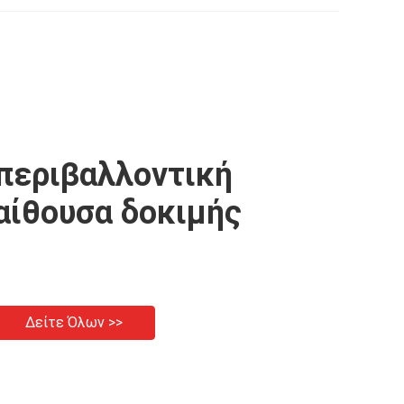
ηλού
τύπου δαπέδου με διπλή
δοκιμής υψηλής
νος
πόρτα
ακρίβειας LIYI
περιβαλλοντική
αίθουσα δοκιμής
Δείτε Όλων >>