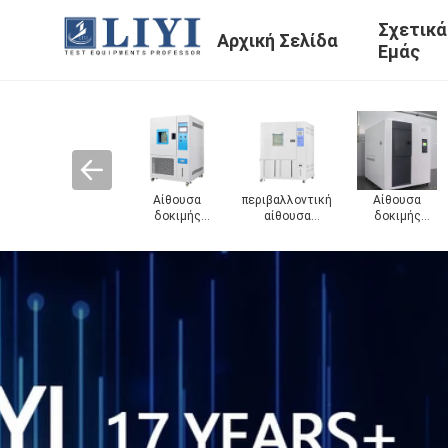
Σχετικά
Αρχική Σελίδα
Εμάς
ίθουσα
Περίπατος
Αίθουσα ESS
αδιάβροχη
Αίθου
γρασίας
στην αίθουσα
μηχανή
δοκιμ
μοκρασίας
δοκιμής
δοκιμής
σταθερό
φαρμά