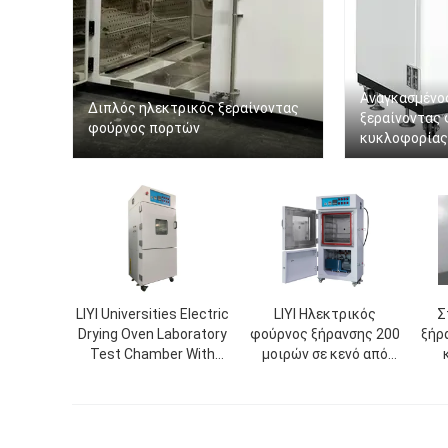
Αναγκασμένος
Διπλός ηλεκτρικός ξεραίνοντας
ξεραίνοντας
φούρνος πορτών
κυκλοφορίας
LIYI Universities Electric
LIYI Ηλεκτρικός
Σ
Drying Oven Laboratory
φούρνος ξήρανσης 200
ξήρ
Test Chamber With
μοιρών σε κενό από
Pump
ανοξείδωτο ατσάλι με
ηλεκτροστατική
επικάλυψη σε σκόνη