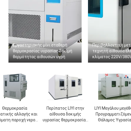
Εργαστηριακής μίνι σταθερή
Περιβαλλοντική με
θερμοκρασίας υγρασίας δοκιμή
τεχνητή αίθουσα ελ
θερμότητας αιθουσών υγρή
κλίματος 220V/380
Θερμοκρασία
Περίπατος LIYI στην
LIYI Μεγάλου μεγέ
ματικής αλλαγής και
αίθουσα δοκιμής
Προγραμματιζόμε
όματη παροχή νερού
υγρασίας θερμοκρασίας
Θάλαμος Υγρασί
κύκλωσης αιθουσών
αιθουσών δοκιμής
Σταθερής