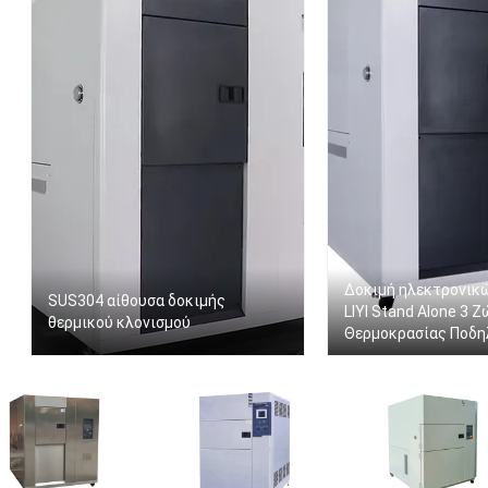
Δοκιμή ηλεκτρονικ
SUS304 αίθουσα δοκιμής
LIYI Stand Alone 3 
θερμικού κλονισμού
Θερμοκρασίας Ποδη
Θαλάμου