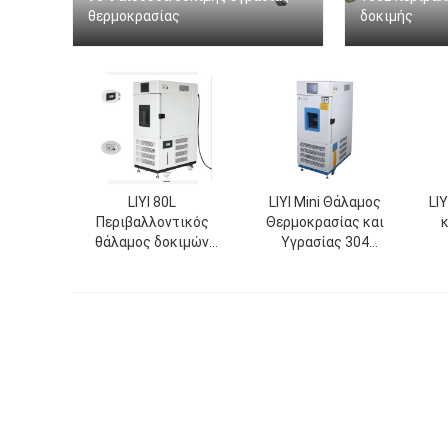
θερμοκρασίας
δοκιμής
LIYI 80L
LIYI Mini Θάλαμος
LI
Περιβαλλοντικός
Θερμοκρασίας και
θάλαμος δοκιμών
Υγρασίας 304
Μικρός έλεγχος
Εξωτερικό από
υγρασίας και
ανοξείδωτο χάλυβα
θερμοκρασίας
υψ
Κλιματισμός