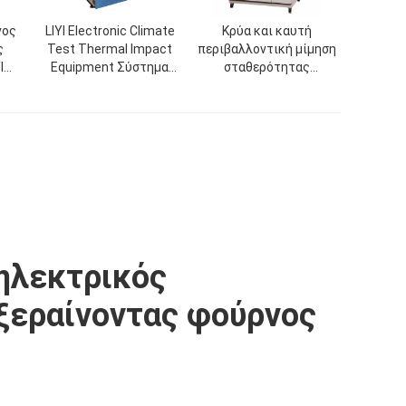
νος
LIYI Electronic Climate
Κρύα και καυτή
ς
Test Thermal Impact
περιβαλλοντική μίμηση
I
Equipment Σύστημα
σταθερότητας
ς
ψύξης νερού ή
αιθουσών θερμικού
ής
αερόψυκτου
κλονισμού LIYI
σίας
ηλεκτρικός
ξεραίνοντας φούρνος