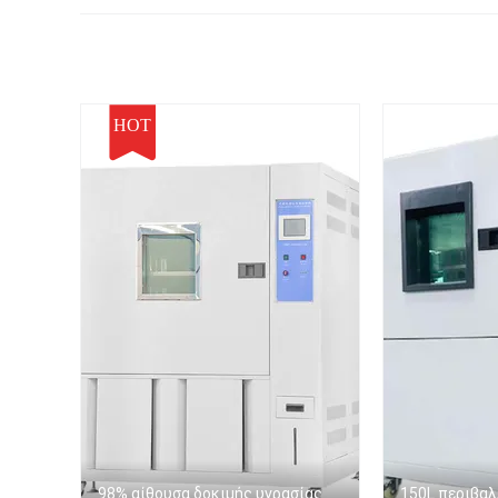
αίθουσα υγρασίας
θερμοκρασίας 1000L
HOT
98% αίθουσα δοκιμής υγρασίας
150L περιβαλ