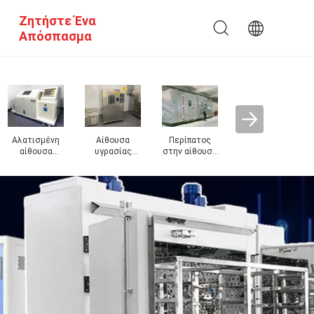
Ζητήστε Ένα
Απόσπασμα
Αίθουσα
δοκιμής
κλίματος