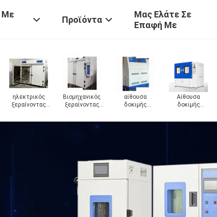
 Με
Μας Ελάτε Σε
Προϊόντα
Επαφή Με
σα
Εξεταστική
ής
αίθουσα
τητας
μπαταριών
κων