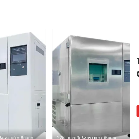
υγρασίας
κλίματος στην
Θερμοκρασίας Χαμ
εγκατάσταση περιοχών
Θορύβου Κυλιόμε
Συμπιεστής
λοντική αίθουσα
225L περιβαλλοντική αίθουσα