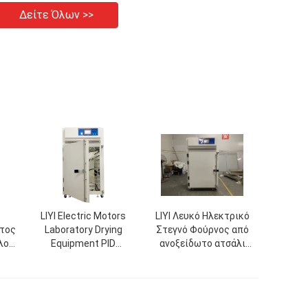
Δείτε Όλων >>
LIYI Electric Motors
LIYI Λευκό Ηλεκτρικό
τος
Laboratory Drying
Στεγνό Φούρνος από
λος
Equipment PID
ανοξείδωτο ατσάλι
τος
Microcomputer
Καρότσι Ανθεκτικό στη
τού
Automatic Conclusion
σκουριά