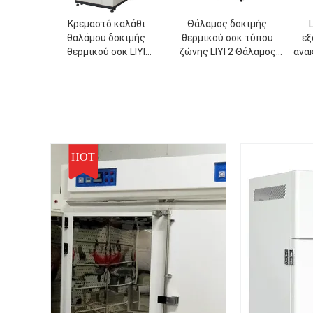
Κρεμαστό καλάθι
Θάλαμος δοκιμής
θαλάμου δοκιμής
θερμικού σοκ τύπου
εξ
θερμικού σοκ LIYI
ζώνης LIYI 2 Θάλαμος
ανα
Θέρμανσης και Ψύξης
κράτησης υψηλής και
δ
-65 έως +185 βαθμούς
χαμηλής θερμοκρασίας
κλο
HOT