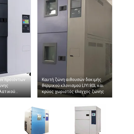
ών προϊόντων
Καυτή ζώνη αιθουσών δοκιμής
Ζώνης
θερμικού κλονισμού LIYI 80L και
λατικού
κρύος χωριστός έλεγχος ζώνης