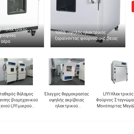
 - ηλεκτρικός
1000L υψηλός ηλεκτρικός
 φούρνος
ξεραίνοντας φούρνος ακρίβειας
 αέρα
ταθερός θάλαμος
Έλεγχος θερμοκρασίας
LIYI Ηλεκτρικός
ανσης βιομηχανικού
υψηλής ακρίβειας
Φούρνος Στεγνώμα
κενού LIYI μικρού
ηλεκτρικού
Μονόπορτας Μεγά
μεγέθους.
στεγνώματος φούρνου
Φούρνος Στεγνώμα
υψηλής ομοιομορφίας
Κυκλοφορίας Ζεσ
LIYI
Αέρα