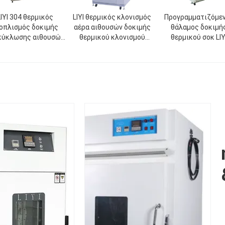
LIYI 304 θερμικός
LIYI θερμικός κλονισμός
Προγραμματιζόμε
οπλισμός δοκιμής
αέρα αιθουσών δοκιμής
θάλαμος δοκιμή
κύκλωσης αιθουσών
θερμικού κλονισμού
θερμικού σοκ LIY
οκιμής θερμικού
εναλλασσόμενου
Μηχανή δοκιμή
νισμού ανοξείδωτου
ρεύματος 380V/50HZ
κραδασμών υψηλ
κλιματολογικός
χαμηλής θερμοκρα