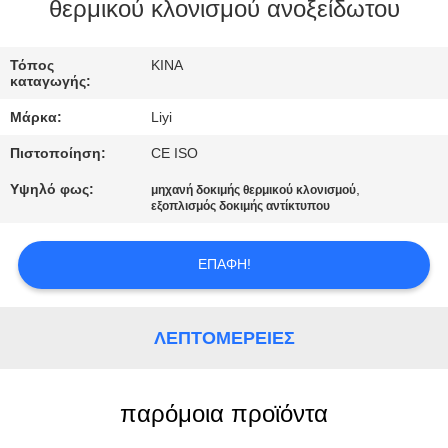
ΈΛΕΓΧΟΣ
θερμικού κλονισμού ανοξείδωτου
ΜΑΣ
Τόπος
ΚΙΝΑ
καταγωγής:
ΕΛΆΤΕ
Μάρκα:
Liyi
ΣΕ
Πιστοποίηση:
CE ISO
ΕΠΑΦΉ
Υψηλό φως:
,
μηχανή δοκιμής θερμικού κλονισμού
ΜΕ
εξοπλισμός δοκιμής αντίκτυπου
ΖΗΤΉΣΤΕ
ΕΠΑΦΉ!
ΈΝΑ
ΑΠΌΣΠΑΣΜΑ
ΛΕΠΤΟΜΈΡΕΙΕΣ
SITEMAP
παρόμοια προϊόντα