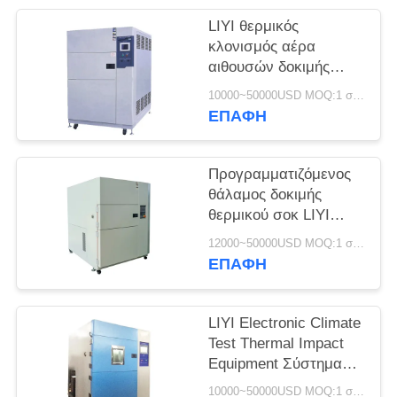
PRIVACY
LIYI θερμικός
POLICY
κλονισμός αέρα
αιθουσών δοκιμής
θερμικού κλονισμού
10000~50000USD MOQ:1 σύνολο
εναλλασσόμενου
ΕΠΑΦΉ
ρεύματος 380V/50HZ
κλιματολογικός
Προγραμματιζόμενος
θάλαμος δοκιμής
θερμικού σοκ LIYI
Μηχανή δοκιμής
12000~50000USD MOQ:1 σύνολο
κραδασμών υψηλής
ΕΠΑΦΉ
χαμηλής
θερμοκρασίας
LIYI Electronic Climate
Test Thermal Impact
Equipment Σύστημα
ψύξης νερού ή
10000~50000USD MOQ:1 σύνολο