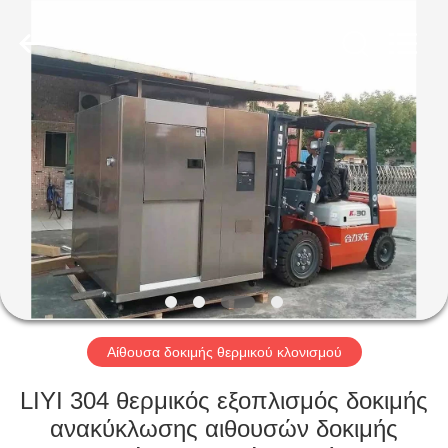
Liyi
Environmental
Technology
Co.,
Ltd..
All
Rights
Reserved.
ΣΠΊΤΙ
ΠΡΟΪΌΝΤΑ
ΠΕΡΊΠΟΥ
ΕΜΕΊΣ
ΓΎΡΟΣ
ΕΡΓΟΣΤΑΣΊΩΝ
Αίθουσα δοκιμής θερμικού κλονισμού
LIYI 304 θερμικός εξοπλισμός δοκιμής
ΠΟΙΟΤΙΚΌΣ
ανακύκλωσης αιθουσών δοκιμής