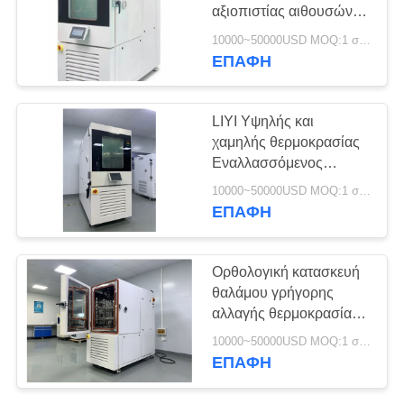
PRIVACY
αξιοπιστίας αιθουσών
POLICY
225L ESS υψηλή
10000~50000USD MOQ:1 σύνολο
ευφυής γρήγορη
ΕΠΑΦΉ
LIYI Υψηλής και
χαμηλής θερμοκρασίας
Εναλλασσόμενος
Δοκιμαστικός Θάλαμος
10000~50000USD MOQ:1 σύνολο
Υδρόψυκτος 225L
ΕΠΑΦΉ
Ορθολογική κατασκευή
θαλάμου γρήγορης
αλλαγής θερμοκρασίας
και υγρασίας LIYI
10000~50000USD MOQ:1 σύνολο
ΕΠΑΦΉ