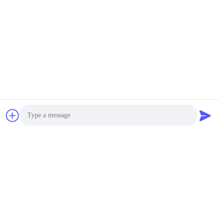
συσκευή φωτισμού
λιμένων καλωδίων
10000~50000USD MOQ:1Set
TEMI880
ΕΠΑΦΉ
Θάλαμος ESS χαμηλού
θορύβου LIYI με
συσκευή φωτισμού
θύρας καλωδίου
10000~50000USD MOQ:1 σύνολο
Γρήγορος ρυθμός ψύξης
ΕΠΑΦΉ
αίθουσα δροσισμένο
νερό LIYI ανοξείδωτου
ESS 225L 304#
Photo
10000~50000USD MOQ:1Set
ΕΠΑΦΉ
Video Call
Audio Call