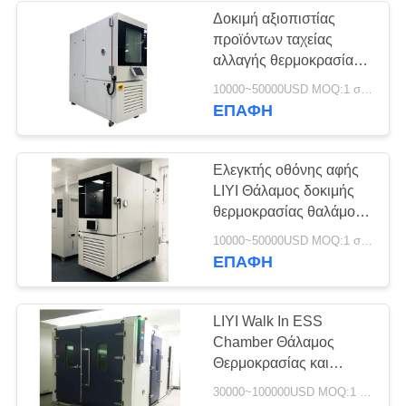
Δοκιμή αξιοπιστίας
προϊόντων ταχείας
αλλαγής θερμοκρασίας
θαλάμου ESS από
10000~50000USD MOQ:1 σύνολο
ανοξείδωτο χάλυβα LIYI
ΕΠΑΦΉ
304
Ελεγκτής οθόνης αφής
LIYI Θάλαμος δοκιμής
θερμοκρασίας θαλάμου
ποδηλασίας ESS
10000~50000USD MOQ:1 σύνολο
ΕΠΑΦΉ
LIYI Walk In ESS
Chamber Θάλαμος
Θερμοκρασίας και
Υγρασίας Ημιερμητικού
30000~100000USD MOQ:1 σύνολο
Συμπιεστή