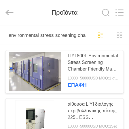
Liyi
Environmental
Technology
Προϊόντα
Co.,
Ltd..
All
Rights
Reserved.
ΣΠΊΤΙ
environmental stress screening chamber
ΠΡΟΪΌΝΤΑ
LIYI 800L Environmental
Stress Screening
ΠΕΡΊΠΟΥ
Chamber Friendly Man
ΕΜΕΊΣ
Interface Machine
10000~50000USD MOQ:1 σύνολο
ΕΠΑΦΉ
ΓΎΡΟΣ
ΕΡΓΟΣΤΑΣΊΩΝ
αίθουσα LIYI διαλογής
περιβαλλοντικής πίεσης
225L ESS
ΠΟΙΟΤΙΚΌΣ
προγραμματίσημη
10000~50000USD MOQ:1Set