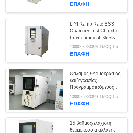
ΈΛΕΓΧΟΣ
ΕΠΑΦΉ
ΜΑΣ
LIYI Ramp Rate ESS
ΕΛΆΤΕ
Chamber Test Chamber
Environmental Stress
ΣΕ
Screening Chamber
10000~50000USD MOQ:1 σύνολο
ΕΠΑΦΉ
ΕΠΑΦΉ
ΜΕ
Θάλαμος Θερμοκρασίας
ΖΗΤΉΣΤΕ
και Υγρασίας
ΈΝΑ
Προγραμματιζόμενος
Θάλαμος
ΑΠΌΣΠΑΣΜΑ
10000~50000USD MOQ:1 σύνολο
Περιβαλλοντικής
ΕΠΑΦΉ
Προστασίας LIYI
SITEMAP
15 βαθμός/ελάχιστη
θερμοκρασία αλλαγής