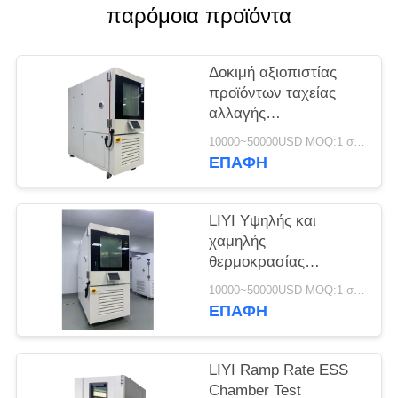
PRIVACY
παρόμοια προϊόντα
POLICY
Δοκιμή αξιοπιστίας
προϊόντων ταχείας
αλλαγής
θερμοκρασίας
10000~50000USD MOQ:1 σύνολο
θαλάμου ESS από
ΕΠΑΦΉ
ανοξείδωτο χάλυβα
LIYI 304
LIYI Υψηλής και
χαμηλής
θερμοκρασίας
Εναλλασσόμενος
10000~50000USD MOQ:1 σύνολο
Δοκιμαστικός Θάλαμος
ΕΠΑΦΉ
Υδρόψυκτος 225L
LIYI Ramp Rate ESS
Chamber Test