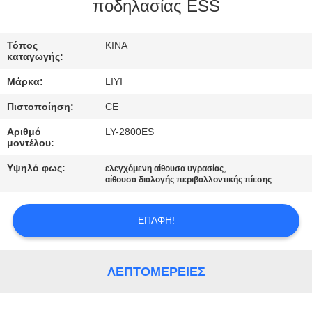
ΈΛΕΓΧΟΣ
ποδηλασίας ESS
ΜΑΣ
Τόπος
ΚΙΝΑ
καταγωγής:
ΕΛΆΤΕ
Μάρκα:
LIYI
ΣΕ
Πιστοποίηση:
CE
ΕΠΑΦΉ
Αριθμό
LY-2800ES
ΜΕ
μοντέλου:
Υψηλό φως:
,
ελεγχόμενη αίθουσα υγρασίας
ΖΗΤΉΣΤΕ
αίθουσα διαλογής περιβαλλοντικής πίεσης
ΈΝΑ
ΕΠΑΦΉ!
ΑΠΌΣΠΑΣΜΑ
SITEMAP
ΛΕΠΤΟΜΈΡΕΙΕΣ