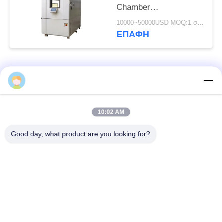
Chamber
Environmental Stress
10000~50000USD MOQ:1 σύνολο
Screening Chamber
ΕΠΑΦΉ
Λαϊκή κατηγορία
Όλα
Αίθουσα δοκιμής
περιβαλλοντική
10:02 AM
κλίματος
αίθουσα δοκιμής
Good day, what product are you looking for?
Αίθουσα δοκιμής
ηλεκτρικός
θερμικού κλονισμού
ξεραίνοντας φούρνος
Βιομηχανικός
αίθουσα δοκιμής
ξεραίνοντας φούρνος
γήρανσης