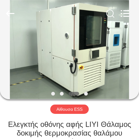
Liyi
Environmental
Technology
Co.,
Ltd..
All
Rights
Reserved.
ΣΠΊΤΙ
ΠΡΟΪΌΝΤΑ
ΠΕΡΊΠΟΥ
ΕΜΕΊΣ
ΓΎΡΟΣ
ΕΡΓΟΣΤΑΣΊΩΝ
Αίθουσα ESS
Ελεγκτής οθόνης αφής LIYI Θάλαμος
ΠΟΙΟΤΙΚΌΣ
δοκιμής θερμοκρασίας θαλάμου