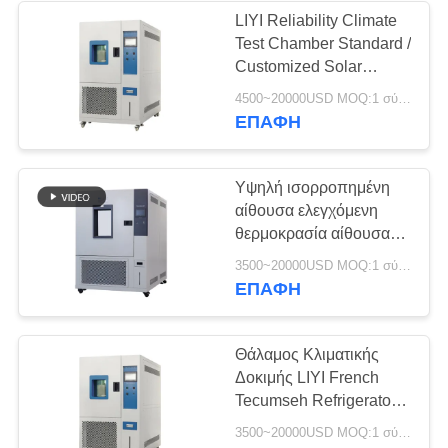
LIYI Reliability Climate
Test Chamber Standard /
Customized Solar
Modules Test Chamber
4500~20000USD MOQ:1 σύνολο
ΕΠΑΦΉ
Υψηλή ισορροπημένη
αίθουσα ελεγχόμενη
θερμοκρασία αίθουσα
δοκιμής κλίματος
3500~20000USD MOQ:1 σύνολο
ακρίβειας
ΕΠΑΦΉ
Θάλαμος Κλιματικής
Δοκιμής LIYI French
Tecumseh Refrigerator
80L
3500~20000USD MOQ:1 σύνολο