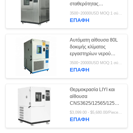
PRIVACY
σταθερότητας
POLICY
Εναλλασσόμενος
3500~20000USD MOQ:1 σύνολο
θάλαμος δοκιμής
ΕΠΑΦΉ
υψηλής και χαμηλής
θερμοκρασίας
Αυτόματη αίθουσα 80L
δοκιμής κλίματος
εργαστηρίων νερού
ανακύκλωσης LIYI στην
3500~20000USD MOQ:1 σύνολο
αίθουσα υγρασίας
ΕΠΑΦΉ
θερμοκρασίας 1000L
Θερμοκρασία LIYI και
αίθουσα
CNS3625/12565/12566
δοκιμής κλίματος
$3,099.00 - $5,680.00/Piece MOQ:1
υγρασίας
ΕΠΑΦΉ