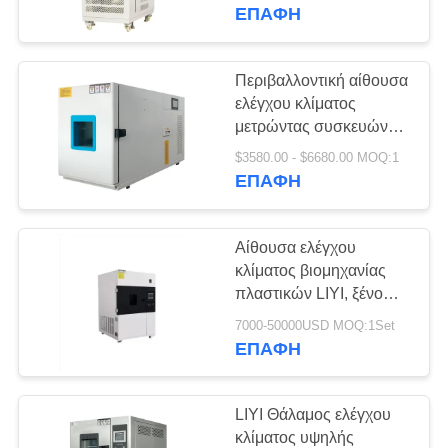
ΈΛΕΓΧΟΣ
ΕΠΑΦΉ
ΜΑΣ
Περιβαλλοντική αίθουσα
ΕΛΆΤΕ
ελέγχου κλίματος
μετρώντας συσκευών
ΣΕ
τεχνητή
$3580.00 - $6680.00 MOQ:1
ΕΠΑΦΉ
ΕΠΑΦΉ
ΜΕ
Αίθουσα ελέγχου
ΖΗΤΉΣΤΕ
κλίματος βιομηχανίας
ΈΝΑ
πλαστικών LIYI, ξένο
αίθουσα λαμπτήρων
ΑΠΌΣΠΑΣΜΑ
7000-50000USD MOQ:1Set
LIYI 280-800nm
ΕΠΑΦΉ
SITEMAP
LIYI Θάλαμος ελέγχου
κλίματος υψηλής