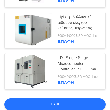
ΕΠΑΦΉ
Liyi περιβαλλοντική
αίθουσα ελέγχου
κλίματος μετρώντας
συσκευών τεχνητή
3000~10000 USD MOQ:1 σύνολο
ΕΠΑΦΉ
LIYI Single Stage
Microcomputer
Controller 150L Climate
Test Chamber
5000~20000USD MOQ:1 σύνολο
ΕΠΑΦΉ
ΕΠΑΦΉ!