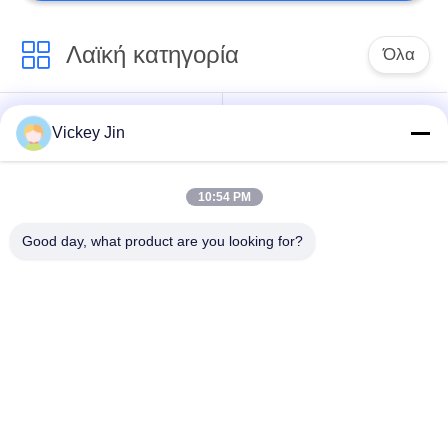
Λαϊκή κατηγορία
Όλα
Αίθουσα δοκιμής
περιβαλλοντική
Vickey Jin
κλίματος
αίθουσα δοκιμής
10:54 PM
Αίθουσα δοκιμής
ηλεκτρικός
θερμικού κλονισμού
ξεραίνοντας φούρνος
Good day, what product are you looking for?
Βιομηχανικός
αίθουσα δοκιμής
ξεραίνοντας φούρνος
γήρανσης
Αίθουσα δοκιμής
Αλατισμένη αίθουσα
σκόνης άμμου
δοκιμής ψεκασμού