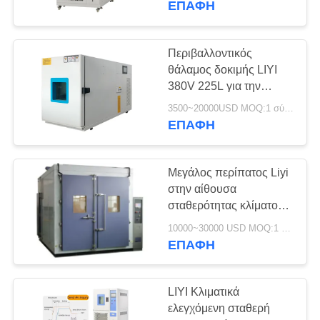
ΕΠΑΦΉ
Περιβαλλοντικός
θάλαμος δοκιμής LIYI
380V 225L για την
απόδοση υλικού
3500~20000USD MOQ:1 σύνολο
δοκιμής
ΕΠΑΦΉ
Μεγάλος περίπατος Liyi
στην αίθουσα
σταθερότητας κλίματος
Humedad constante del
10000~30000 USD MOQ:1 σύνολο
termostato, περίπατος
ΕΠΑΦΉ
στην αίθουσα δοκιμής
LIYI Κλιματικά
ελεγχόμενη σταθερή