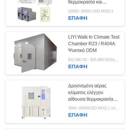
θερμοκρασία και
υγρασία εναλλασσόμενη
10000~30000 USD MOQ:1
υγρασία και θερμότητα
ΕΠΑΦΉ
δοκιμαστικό θάλαμο
LIYI Walk In Climate Test
Chamber R23 / R404A
Ψυκτικό ODM
$10,580.00 - $25,880.00/Set MOQ:1
ΕΠΑΦΉ
Δροσισμένη αέρας
κλίματος ελέγχου
αίθουσα θερμοκρασίας
αιθουσών 1000L
3500~20000USD MOQ:1 σύνολο
σταθερή
ΕΠΑΦΉ