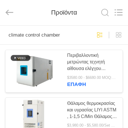
Liyi
Environmental
Technology
Προϊόντα
Co.,
Ltd..
All
Rights
Reserved.
ΣΠΊΤΙ
climate control chamber
ΠΡΟΪΌΝΤΑ
Περιβαλλοντική
μετρώντας τεχνητή
ΠΕΡΊΠΟΥ
αίθουσα ελέγχου
ΕΜΕΊΣ
κλίματος 220V/380V
$3580.00 - $6680.00 MOQ:1 σύνολο
ΕΠΑΦΉ
ΓΎΡΟΣ
ΕΡΓΟΣΤΑΣΊΩΝ
Θάλαμος θερμοκρασίας
και υγρασίας LIYI ASTM
, 1-1,5 C/Min Θάλαμος
ΠΟΙΟΤΙΚΌΣ
Ελέγχου Κλίματος
$3,980.00 - $5,580.00/Set MOQ:1