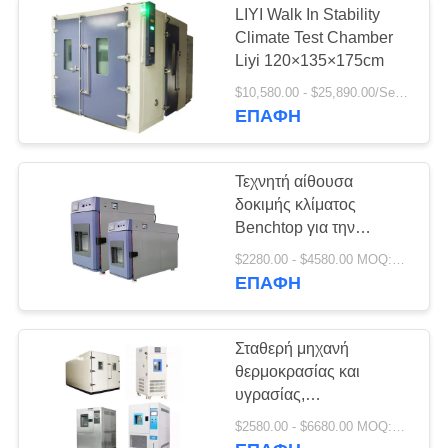
LIYI Walk In Stability
Climate Test Chamber
Liyi 120×135×175cm
$10,580.00 - $25,890.00/Set MOQ:1
ΕΠΑΦΉ
Τεχνητή αίθουσα
δοκιμής κλίματος
Benchtop για την
υγρασία θερμοκρασίας
$2280.00 - $4580.00 MOQ:1 σύνολο
ΕΠΑΦΉ
Σταθερή μηχανή
θερμοκρασίας και
υγρασίας,
περιβαλλοντική αίθουσα
$2580.00 - $6680.00 MOQ:1 σετ
δοκιμής κλίματος