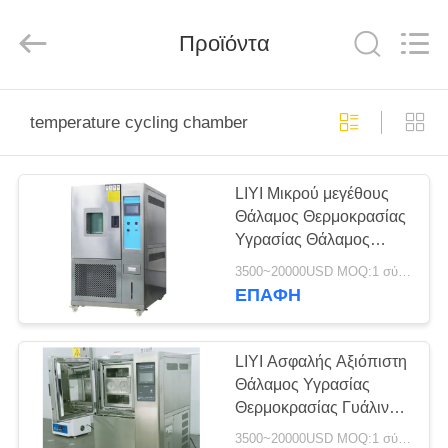
Liyi
Environmental
Technology
Προϊόντα
Co.,
Ltd..
All
Rights
Reserved.
ΣΠΊΤΙ
temperature cycling chamber
ΠΡΟΪΌΝΤΑ
LIYI Μικρού μεγέθους
Θάλαμος Θερμοκρασίας
ΠΕΡΊΠΟΥ
Υγρασίας Θάλαμος
ΕΜΕΊΣ
Ποδηλασίας
3500~20000USD MOQ:1 σύνολο
ΕΠΑΦΉ
ΓΎΡΟΣ
ΕΡΓΟΣΤΑΣΊΩΝ
LIYI Ασφαλής Αξιόπιστη
Θάλαμος Υγρασίας
Θερμοκρασίας Γυάλινη
ΠΟΙΟΤΙΚΌΣ
Πόρτα λειτουργίας
3500~20000USD MOQ:1 σύνολο