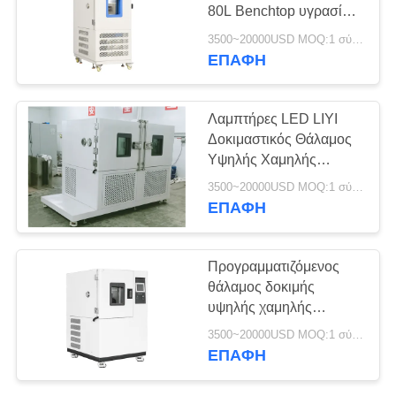
PRIVACY
80L Benchtop υγρασίας
POLICY
θερμοκρασίας
3500~20000USD MOQ:1 σύνολο
δειγμάτων LIYI
ΕΠΑΦΉ
Λαμπτήρες LED LIYI
Δοκιμαστικός Θάλαμος
Υψηλής Χαμηλής
Θερμοκρασίας Διπλή
3500~20000USD MOQ:1 σύνολο
Πόρτα
ΕΠΑΦΉ
1500*400*400mm
Προγραμματιζόμενος
θάλαμος δοκιμής
υψηλής χαμηλής
θερμοκρασίας LIYI
3500~20000USD MOQ:1 σύνολο
Δοκιμή αντιεκρηκτικής
ΕΠΑΦΉ
μπαταρίας λιθίου