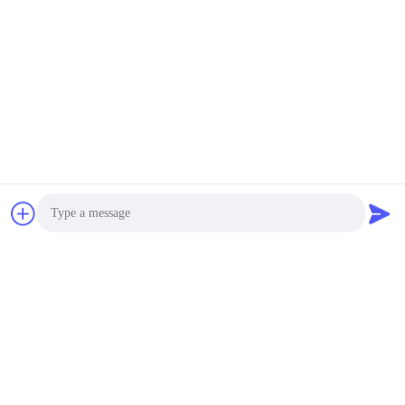
θερμοκρασίας
ανοξείδωτου διπλή
3500~20000USD MOQ:1 σύνολο
πόρτα πλάτους
ΕΠΑΦΉ
LIYI IEC60068
Προγραμματιζόμενος
Θάλαμος Κυκλοφορίας
Θερμοκρασίας 5-15℃ /
10000~50000USD MOQ:1 σύνολο
Ελάχ. 3 Φάση 380V
ΕΠΑΦΉ
Μίνι αίθουσα δοκιμής
κλίματος,
περιβαλλοντική αίθουσα
Photo
θερμοκρασίας R23
$2580.00 - $6680.00 MOQ:1
ΕΠΑΦΉ
Video Call
Audio Call