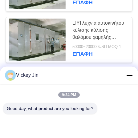
ΕΠΑΦΉ
LIYI λυχνία αυτοκινήτου
κύλισης κύλισης
θαλάμου χαμηλής
υγρασίας και
50000~200000USD MOQ:1 σύνολο
θερμοκρασίας
ΕΠΑΦΉ
Θάλαμος δοκιμών
Vickey Jin
θερμικού σοκ γρήγορης
αλλαγής υψηλής και
9:34 PM
χαμηλής θερμοκρασίας
50000~200000USD MOQ:1
LIYI 80L Όργανο ταχείας
ΕΠΑΦΉ
Good day, what product are you looking for?
αλλαγής θερμοκρασίας
LIYI 304 αίθουσα 1.5m
ανακύκλωσης