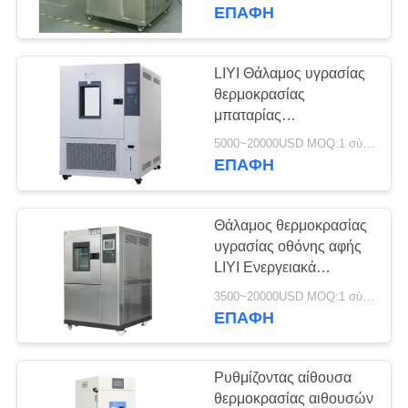
ΈΛΕΓΧΟΣ
Εσωτερικά
ΕΠΑΦΉ
ΜΑΣ
LIYI Θάλαμος υγρασίας
ΕΛΆΤΕ
θερμοκρασίας
μπαταρίας
ΣΕ
Περιβαλλοντικός
5000~20000USD MOQ:1 σύνολο
ΕΠΑΦΉ
έλεγχος υγρασίας
ΕΠΑΦΉ
θαλάμου
ΜΕ
Θάλαμος θερμοκρασίας
ΖΗΤΉΣΤΕ
υγρασίας οθόνης αφής
ΈΝΑ
LIYI Ενεργειακά
αποδοτική ψύξη
ΑΠΌΣΠΑΣΜΑ
3500~20000USD MOQ:1 σύνολο
ΕΠΑΦΉ
SITEMAP
Ρυθμίζοντας αίθουσα
θερμοκρασίας αιθουσών