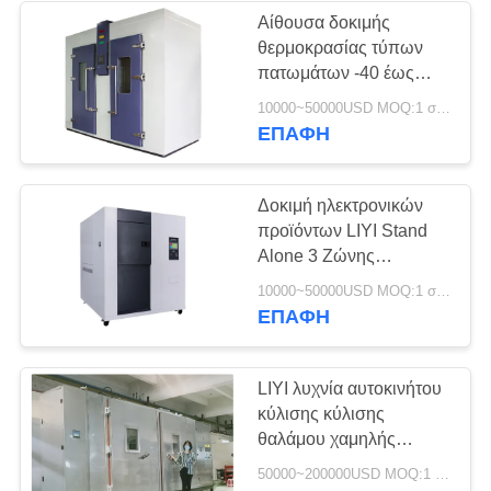
Αίθουσα δοκιμής
θερμοκρασίας τύπων
πατωμάτων -40 έως
+150 βαθμός 20% -
10000~50000USD MOQ:1 σύνολο
υγρασία 98% RH
ΕΠΑΦΉ
Δοκιμή ηλεκτρονικών
προϊόντων LIYI Stand
Alone 3 Ζώνης
Θερμοκρασίας
10000~50000USD MOQ:1 σύνολο
Ποδηλατικού Θαλάμου
ΕΠΑΦΉ
LIYI λυχνία αυτοκινήτου
κύλισης κύλισης
θαλάμου χαμηλής
υγρασίας και
50000~200000USD MOQ:1 σύνολο
θερμοκρασίας