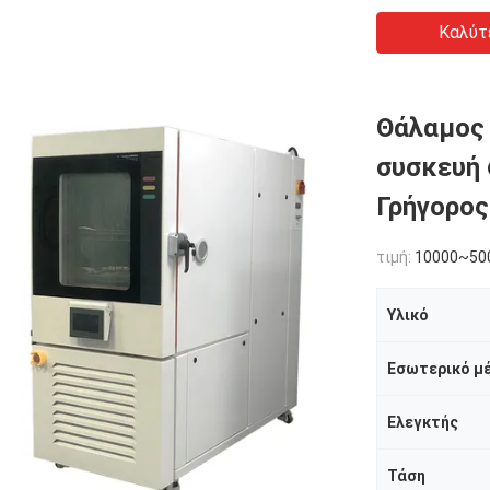
Καλύτ
Θάλαμος 
συσκευή
Γρήγορος
τιμή:
10000~50
Υλικό
Εσωτερικό μ
Ελεγκτής
Τάση