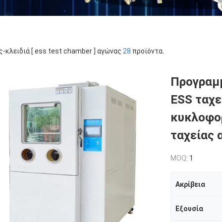
ς-κλειδιά [ ess test chamber ] αγώνας
28
προϊόντα.
Προγραμ
ESS ταχε
κυκλοφορ
ταχείας 
MOQ:
1
Ακρίβεια
Εξουσία