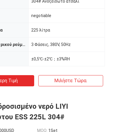
304# Ανοξείδωτο ατσάλι
negotiable
τα
225 λίτρα
Παροχή ηλεκτρικού ρεύματος
3 Φάσεις, 380V, 50Hz
±0,5℃-±2℃；±3%RH
ερη Τιμή
Μιλήστε Τώρα.
δροσισμένο νερό LIYI
του ESS 225L 304#
000USD
MOQ:
1Set