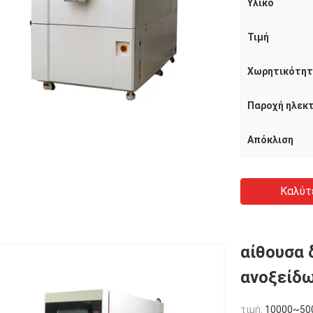
Υλικό
Τιμή
Χωρητικότη
Απόκλιση
Καλύτ
αίθουσα 
ανοξείδω
τιμή:
10000~50