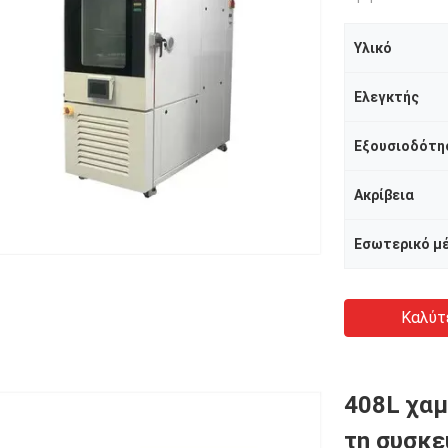
Υλικό
Ελεγκτής
Εξουσιοδότη
Ακρίβεια
Εσωτερικό μ
Καλύτ
408L χαμ
τη συσκε