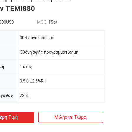
ν TEMI880
000USD
MOQ:
1Set
304# ανοξείδωτο
Οθόνη αφής προγραμματίσημη
ση
1 έτος
0.5℃ ±2.5%RH
έγεθος
225L
ερη Τιμή
Μιλήστε Τώρα.