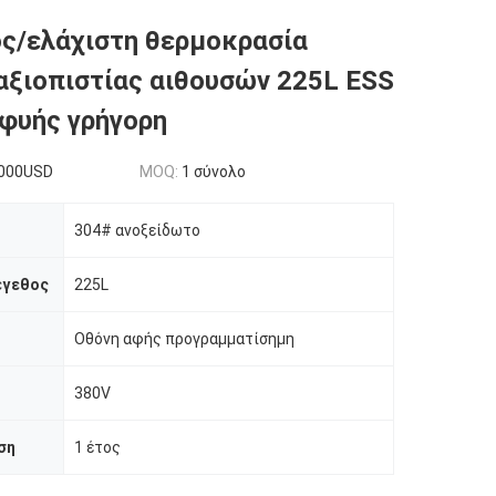
ς/ελάχιστη θερμοκρασία
αξιοπιστίας αιθουσών 225L ESS
φυής γρήγορη
000USD
MOQ:
1 σύνολο
304# ανοξείδωτο
έγεθος
225L
Οθόνη αφής προγραμματίσημη
380V
ση
1 έτος