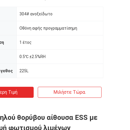
304# ανοξείδωτο
Οθόνη αφής προγραμματίσημη
ση
1 έτος
0.5℃ ±2.5%RH
έγεθος
225L
ερη Τιμή
Μιλήστε Τώρα.
ηλού θορύβου αίθουσα ESS με
υή φωτισμού λιμένων