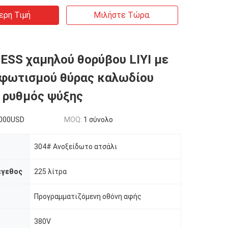
ερη Τιμή
Μιλήστε Τώρα.
ESS χαμηλού θορύβου LIYI με
 φωτισμού θύρας καλωδίου
 ρυθμός ψύξης
000USD
MOQ:
1 σύνολο
304# Ανοξείδωτο ατσάλι
έγεθος
225 λίτρα
Προγραμματιζόμενη οθόνη αφής
380V