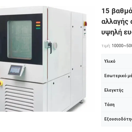
15 βαθμό
αλλαγής 
υψηλή ευ
τιμή:
10000~50
Υλικό
Εσωτερικό μ
Ελεγκτής
Τάση
Εξουσιοδότη