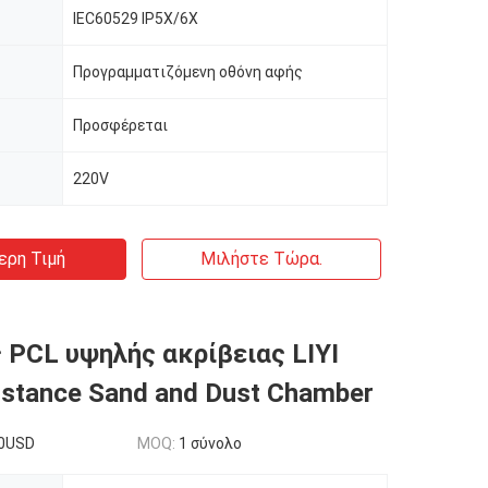
IEC60529 IP5X/6X
Προγραμματιζόμενη οθόνη αφής
Προσφέρεται
220V
ερη Τιμή
Μιλήστε Τώρα.
 PCL υψηλής ακρίβειας LIYI
istance Sand and Dust Chamber
0USD
MOQ:
1 σύνολο