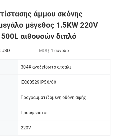
αντίστασης άμμου σκόνης
μεγάλο μέγεθος 1.5KW 220V
500L αιθουσών διπλό
0USD
MOQ:
1 σύνολο
304# ανοξείδωτο ατσάλι
IEC60529 IP5X/6X
Προγραμματιζόμενη οθόνη αφής
Προσφέρεται
220V