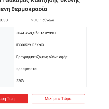
YI Θάλαμος καθίζησης σκόνης
ενη θερμοκρασία
0USD
MOQ:
1 σύνολο
304# Ανοξείδωτο ατσάλι
IEC60529 IP5X/6X
Προγραμματιζόμενη οθόνη αφής
προσφέρεται
220V
ερη Τιμή
Μιλήστε Τώρα.