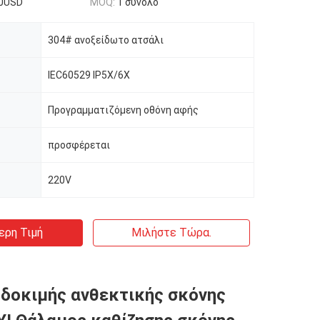
0USD
MOQ:
1 σύνολο
304# ανοξείδωτο ατσάλι
IEC60529 IP5X/6X
Προγραμματιζόμενη οθόνη αφής
προσφέρεται
220V
ερη Τιμή
Μιλήστε Τώρα.
δοκιμής ανθεκτικής σκόνης