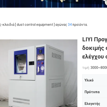
ς-κλειδιά [ dust control equipment ] αγώνας
34
προϊόντα.
LIYI Προ
δοκιμής 
ελέγχου 
τιμή:
3000~800
Υλικό
Πρότυπα
Ελεγκτής