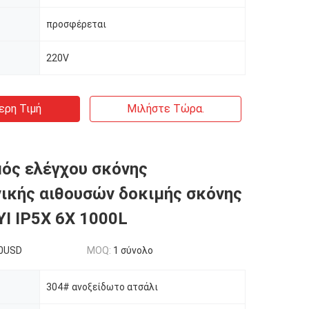
προσφέρεται
220V
ερη Τιμή
Μιλήστε Τώρα.
ός ελέγχου σκόνης
ικής αιθουσών δοκιμής σκόνης
YI IP5X 6X 1000L
0USD
MOQ:
1 σύνολο
304# ανοξείδωτο ατσάλι