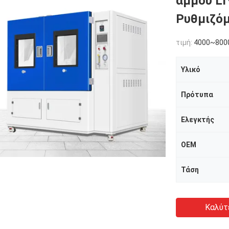
άμμου LI
Ρυθμιζόμ
τιμή:
4000~800
Υλικό
Πρότυπα
Ελεγκτής
OEM
Τάση
Καλύτ