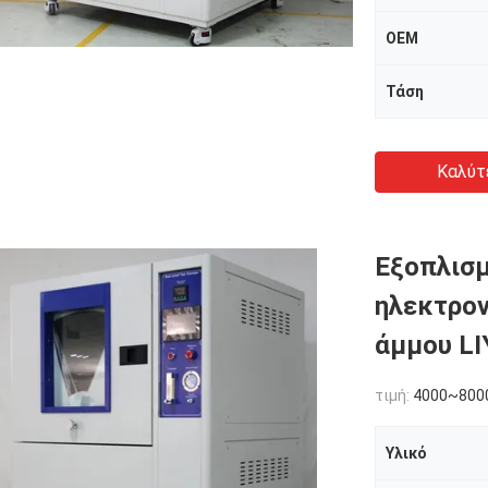
OEM
Τάση
Καλύτ
Εξοπλισμ
ηλεκτρον
άμμου LI
τιμή:
4000~800
Υλικό