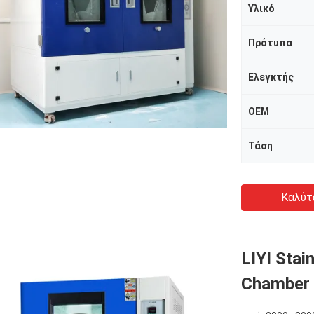
Υλικό
Πρότυπα
Ελεγκτής
OEM
Τάση
Καλύτ
LIYI Stai
Chamber 