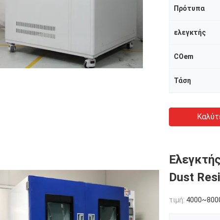
Πρότυπα
ελεγκτής
COem
Τάση
Καλύτ
Ελεγκτής
Dust Res
τιμή:
4000~800