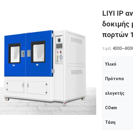
LIYI IP 
δοκιμής 
πορτών 1
τιμή:
4000~800
Υλικό
Πρότυπα
ελεγκτής
COem
Τάση