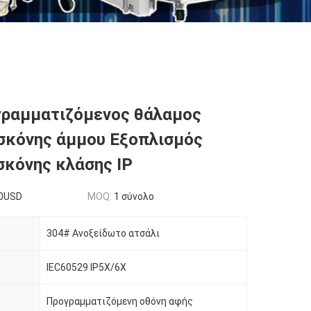
γραμματιζόμενος θάλαμος
σκόνης άμμου Εξοπλισμός
σκόνης κλάσης IP
0USD
MOQ:
1 σύνολο
304# Ανοξείδωτο ατσάλι
IEC60529 IP5X/6X
Προγραμματιζόμενη οθόνη αφής