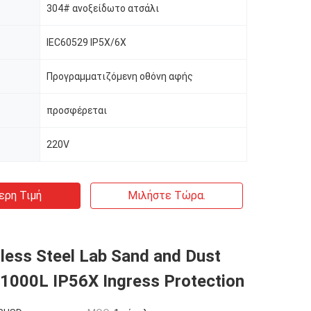
304# ανοξείδωτο ατσάλι
IEC60529 IP5X/6X
Προγραμματιζόμενη οθόνη αφής
προσφέρεται
220V
ερη Τιμή
Μιλήστε Τώρα.
nless Steel Lab Sand and Dust
1000L IP56X Ingress Protection