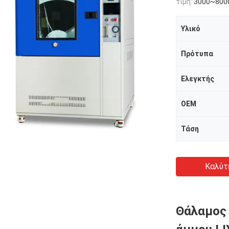
τιμή:
3000~800
Υλικό
Πρότυπα
Ελεγκτής
OEM
Τάση
Καλύτ
Θάλαμος 