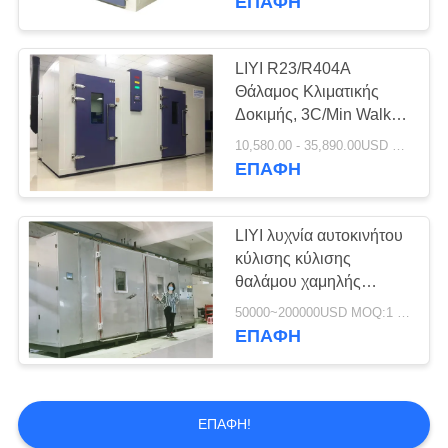
ΕΠΑΦΉ
LIYI R23/R404A
Θάλαμος Κλιματικής
Δοκιμής, 3C/Min Walk In
Stability Chamber
10,580.00 - 35,890.00USD MOQ:1 σύνολο
ΕΠΑΦΉ
LIYI λυχνία αυτοκινήτου
κύλισης κύλισης
θαλάμου χαμηλής
υγρασίας και
50000~200000USD MOQ:1 σύνολο
θερμοκρασίας
ΕΠΑΦΉ
ΕΠΑΦΉ!