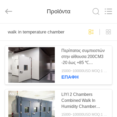
Liyi
Environmental
Technology
Προϊόντα
Co.,
Ltd..
All
Rights
Reserved.
ΣΠΊΤΙ
walk in temperature chamber
ΠΡΟΪΌΝΤΑ
Περίπατος συμπιεστών
στην αίθουσα 200CM3
ΠΕΡΊΠΟΥ
-20 έως +85 ℃
ΕΜΕΊΣ
θερμοκρασίας
15000~100000USD MOQ:1 σύνολο
ΕΠΑΦΉ
ΓΎΡΟΣ
ΕΡΓΟΣΤΑΣΊΩΝ
LIYI 2 Chambers
Combined Walk In
Humidity Chamber
ΠΟΙΟΤΙΚΌΣ
Θάλαμος χαμηλής
15000~100000USD MOQ:1 σύνολο