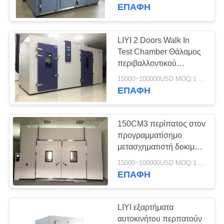
ΈΛΕΓΧΟΣ
θερμοκρασίας
ΕΠΑΦΉ
ΜΑΣ
LIYI 2 Doors Walk In
ΕΛΆΤΕ
Test Chamber Θάλαμος
περιβαλλοντικού
ΣΕ
ελέγχου Λειτουργία
15000~100000USD MOQ:1 σύνολο
ΕΠΑΦΉ
χωρίς παγετό
ΕΠΑΦΉ
ΜΕ
150CM3 περίπατος στον
ΖΗΤΉΣΤΕ
προγραμματίσημο
ΈΝΑ
μετασχηματιστή δοκιμής
Drive μεγάλης
ΑΠΌΣΠΑΣΜΑ
15000~100000USD MOQ:1 σύνολο
περιεκτικότητας
ΕΠΑΦΉ
αιθουσών δοκιμής
SITEMAP
LIYI εξαρτήματα
αυτοκινήτου περπατούν