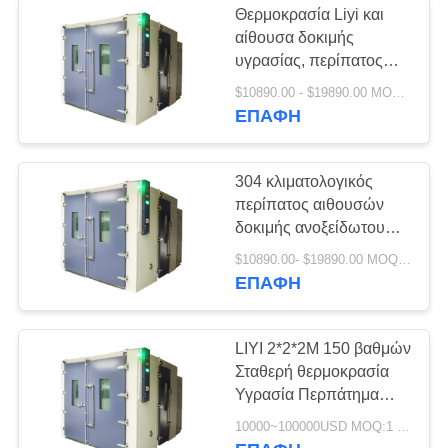
Θερμοκρασία Liyi και
αίθουσα δοκιμής
υγρασίας, περίπατος
συνήθειας στην
$10890.00 - $19890.00 MOQ:1
περιβαλλοντική αίθουσα
ΕΠΑΦΉ
304 κλιματολογικός
περίπατος αιθουσών
δοκιμής ανοξείδωτου
στο δωμάτιο υγρασίας
$10890.00- $19890.00 MOQ:1 σύνολο
θερμοκρασίας
ΕΠΑΦΉ
LIYI 2*2*2M 150 βαθμών
Σταθερή θερμοκρασία
Υγρασία Περπάτημα
στον θάλαμο δοκιμής
10000~100000USD MOQ:1 σύνολο