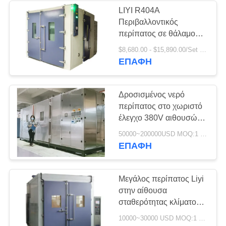
LIYI R404A
Περιβαλλοντικός
περίπατος σε θάλαμο
υγρασίας Μεγάλη
$8,680.00 - $15,890.00/Set MOQ:1
χωρητικότητα 20-98%
ΕΠΑΦΉ
RH
Δροσισμένος νερό
περίπατος στο χωριστό
έλεγχο 380V αιθουσών
αιθουσών αβ δοκιμής
50000~200000USD MOQ:1 σύνολο
ΕΠΑΦΉ
Μεγάλος περίπατος Liyi
στην αίθουσα
σταθερότητας κλίματος
Humedad constante del
10000~30000 USD MOQ:1 σύνολο
termostato, περίπατος