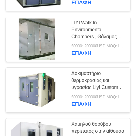
ΕΠΑΦΉ
στην αίθουσα δοκιμής
LIYI Walk In
Environmental
Chambers , Θάλαμος
Θερμοκρασίας και
50000~200000USD MOQ:1Set
Υγρασίας SS -40d έως
ΕΠΑΦΉ
150d
Δοκιμαστήριο
θερμοκρασίας και
υγρασίας Liyi Custom
Walk in Environmental
50000~200000USD MOQ:1
Chamber
ΕΠΑΦΉ
Χαμηλού θορύβου
περίπατος στην αίθουσα