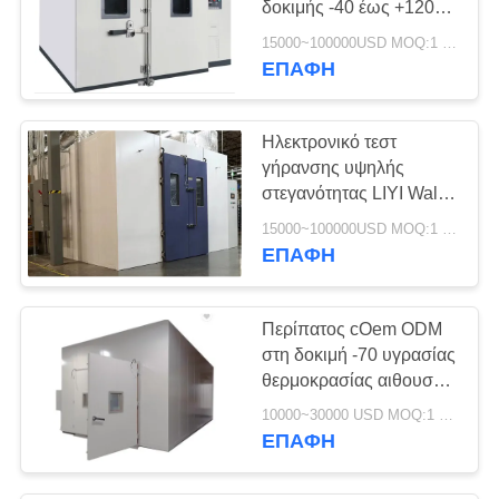
δοκιμής -40 έως +120
βαθμός 10% - σχετική
15000~100000USD MOQ:1 σύνολο
υγρασία 98%
ΕΠΑΦΉ
Ηλεκτρονικό τεστ
γήρανσης υψηλής
στεγανότητας LIYI Walk
In Test Chamber με
15000~100000USD MOQ:1 σύνολο
ελεγχόμενη θερμοκρασία
ΕΠΑΦΉ
Περίπατος cOem ODM
στη δοκιμή -70 υγρασίας
θερμοκρασίας αιθουσών
δοκιμής σε 150C
10000~30000 USD MOQ:1 σύνολο
ΕΠΑΦΉ