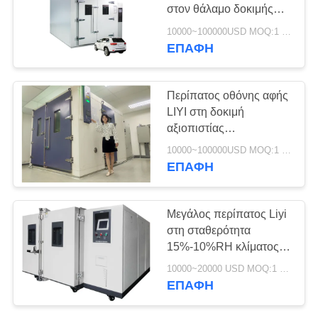
PRIVACY
στον θάλαμο δοκιμής
POLICY
Θάλαμος υγρασίας
10000~100000USD MOQ:1 σύνολο
σταθερής θερμοκρασίας
ΕΠΑΦΉ
Περίπατος οθόνης αφής
LIYI στη δοκιμή
αξιοπιστίας
κλιματολογικών
10000~100000USD MOQ:1 σύνολο
αιθουσών ελεγχόμενη
ΕΠΑΦΉ
Μεγάλος περίπατος Liyi
στη σταθερότητα
15%-10%RH κλίματος
αιθουσών δοκιμής
10000~20000 USD MOQ:1 ΣΥΝΟΛΟ
ΕΠΑΦΉ