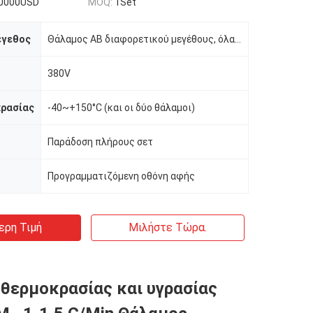
0000USD
MOQ:
1Set
έγεθος
Θάλαμος AB διαφορετικού μεγέθους, όλα προσαρμόζονται
380V
κρασίας
-40~+150°C (και οι δύο θάλαμοι)
Παράδοση πλήρους σετ
Προγραμματιζόμενη οθόνη αφής
ερη Τιμή
Μιλήστε Τώρα.
θερμοκρασίας και υγρασίας