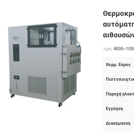
Θερμοκρα
αυτόματ
αιθουσών
τιμή:
4000~100
Θερμ. Εύρος
Πιστοποιητι
Εγγύηση
Διακύμανση