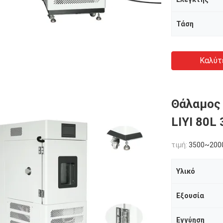
Τάση
Καλύτ
Θάλαμος 
LIYI 80L
τιμή:
3500~200
Υλικό
Εξουσία
Εγγύηση