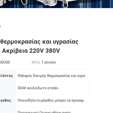
.
θερμοκρασίας και υγρασίας
℃ Ακρίβεια 220V 380V
00USD
MOQ:
1 σύνολο
οϊόντος
Θάλαμος δοκιμής θερμοκρασίας και υγρασίας
304# ανοξείδωτο ατσάλι
έγεθος
Οποιοδήποτε μέγεθος μπορεί να προσαρμοστεί
Προγραμματιζόμενη οθόνη αφής