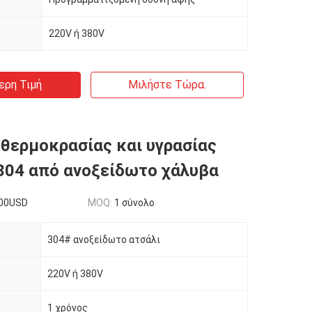
220V ή 380V
ερη Τιμή
Μιλήστε Τώρα.
θερμοκρασίας και υγρασίας
 304 από ανοξείδωτο χάλυβα
00USD
MOQ:
1 σύνολο
304# ανοξείδωτο ατσάλι
220V ή 380V
1 χρόνος