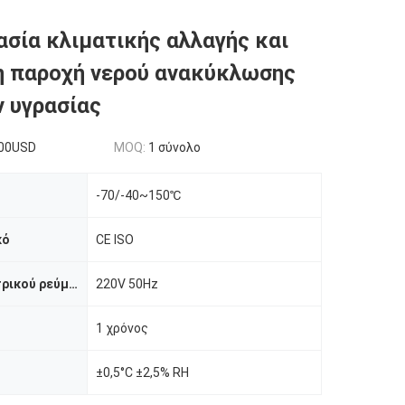
σία κλιματικής αλλαγής και
η παροχή νερού ανακύκλωσης
 υγρασίας
00USD
MOQ:
1 σύνολο
-70/-40~150℃
κό
CE ISO
Παροχή ηλεκτρικού ρεύματος
220V 50Hz
1 χρόνος
±0,5°C ±2,5% RH