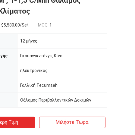
M , 1-1,5 C/Min Θάλαμος
Κλίματος
- $5,580.00/Set
MOQ:
1
12 μήνες
γής
Γκουανγκντόνγκ, Κίνα
ηλεκτρονικός
Γαλλική Tecumseh
Θάλαμος Περιβαλλοντικών Δοκιμών
ερη Τιμή
Μιλήστε Τώρα.