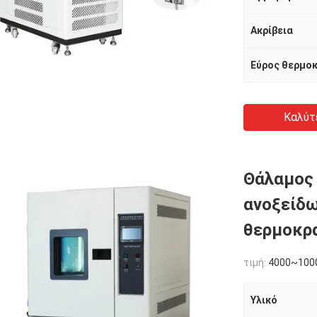
Ακρίβεια
Εύρος θερμο
Καλύτ
Θάλαμος 
ανοξείδ
θερμοκρα
τιμή:
4000~100
Υλικό