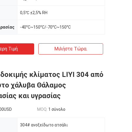
0,5℃ ±2,5% RH
κρασίας
-40°C~150°C/-70°C~150°C
ερη Τιμή
Μιλήστε Τώρα.
δοκιμής κλίματος LIYI 304 από
ωτο χάλυβα Θάλαμος
σίας και υγρασίας
00USD
MOQ:
1 σύνολο
304# ανοξείδωτο ατσάλι