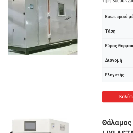
τιμή:
50000~20
Εσωτερικό μ
Τάση
Εύρος θερμο
Διανομή
Ελεγκτής
Καλύτ
Θάλαμος 