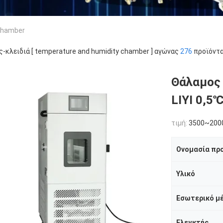
Chamber
ς-κλειδιά [ temperature and humidity chamber ] αγώνας
276
προϊόντα
Θάλαμος 
LIYI 0,5
τιμή:
3500~200
Ονομασία πρ
Υλικό
Εσωτερικό μ
Ελεγκτής