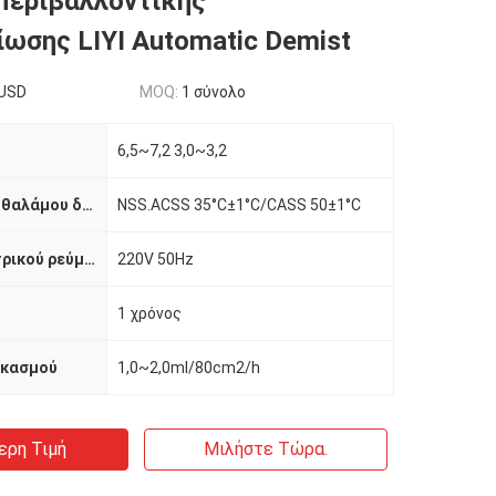
Περιβαλλοντικής
ωσης LIYI Automatic Demist
USD
MOQ:
1 σύνολο
6,5~7,2 3,0~3,2
Θερμοκρασία θαλάμου δοκιμής
NSS.ACSS 35°C±1°C/CASS 50±1°C
Παροχή ηλεκτρικού ρεύματος
220V 50Hz
1 χρόνος
εκασμού
1,0~2,0ml/80cm2/h
ερη Τιμή
Μιλήστε Τώρα.