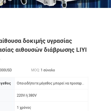
αίθουσα δοκιμής υγρασίας
σίας αιθουσών διάβρωσης LIYI
8
000USD
MOQ:
1 σύνολο
έγεθος
Οποιοδήποτε μέγεθος μπορεί να προσαρμοστεί
220V ή 380V
1 χρόνος