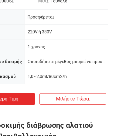
000USD
MOQ:
1 σύνολο
Προσφέρεται
220V ή 380V
1 χρόνος
ου δοκιμής
Οποιοδήποτε μέγεθος μπορεί να προσαρμοστεί
εκασμού
1,0~2,0ml/80cm2/h
ερη Τιμή
Μιλήστε Τώρα.
οκιμής διάβρωσης αλατιού