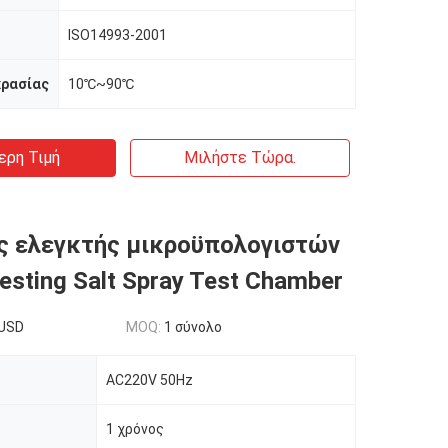
ISO14993-2001
κρασίας
10℃~90℃
ερη Τιμή
Μιλήστε Τώρα.
ς ελεγκτής μικροϋπολογιστών
esting Salt Spray Test Chamber
USD
MOQ:
1 σύνολο
AC220V 50Hz
1 χρόνος