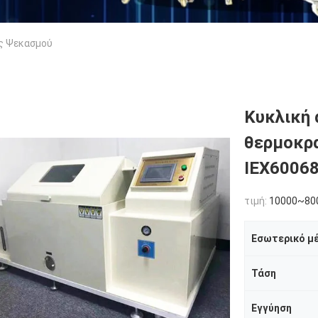
ς Ψεκασμού
Κυκλική 
θερμοκρα
IEX6006
τιμή:
10000~80
Εσωτερικό μ
Τάση
Εγγύηση