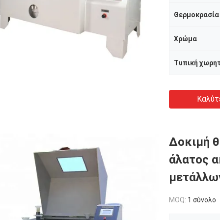
Χρώμα
Τυπική χωρη
Καλύτ
Δοκιμή 
άλατος α
μετάλλων
MOQ:
1 σύνολο