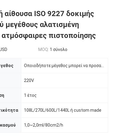
ρή αίθουσα ISO 9227 δοκιμής
 μεγέθους αλατισμένη
 ατμόσφαιρες πιστοποίησης
USD
MOQ:
1 σύνολο
έγεθος
Οποιοδήποτε μέγεθος μπορεί να προσαρμοστεί
220V
ση
1 έτος
τικότητα
108L/270L/600L/1440L ή custom made
εκασμού
1,0~2,0ml/80cm2/h