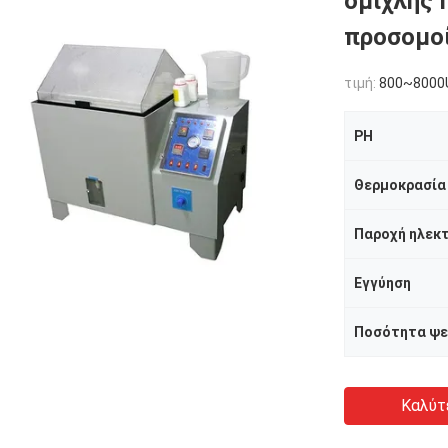
ομίχλης 
προσομοί
τιμή:
800~8000
PH
Εγγύηση
Ποσότητα ψ
Καλύτ