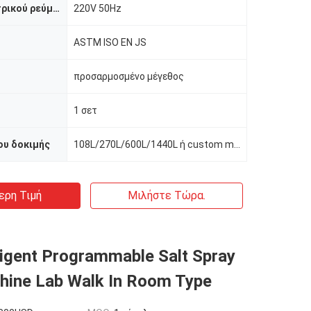
Παροχή ηλεκτρικού ρεύματος
220V 50Hz
ASTM ISO EN JS
προσαρμοσμένο μέγεθος
1 σετ
ου δοκιμής
108L/270L/600L/1440L ή custom made
ερη Τιμή
Μιλήστε Τώρα.
lligent Programmable Salt Spray
hine Lab Walk In Room Type