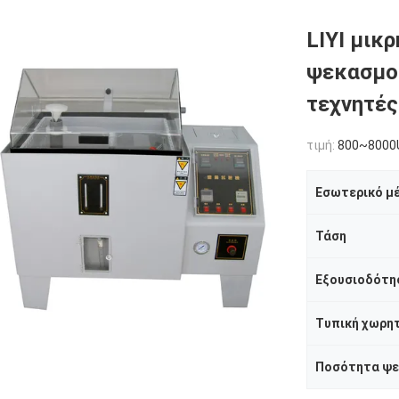
LIYI μικ
ψεκασμού
τεχνητές
τιμή:
800~8000
Εσωτερικό μ
Τάση
Εξουσιοδότη
Τυπική χωρη
Ποσότητα ψ