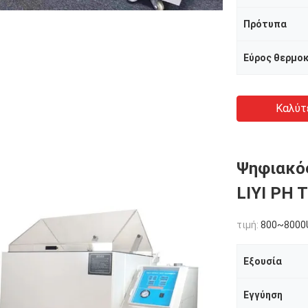
Πρότυπα
Εύρος θερμο
Καλύτ
Ψηφιακό
LIYI PH T
τιμή:
800~8000
Εξουσία
Εγγύηση