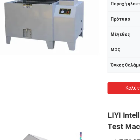
Πρότυπο
Μέγεθος
MOQ
Όγκος θαλάμ
Καλύτ
LIYI Inte
Test Mac