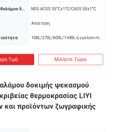
Θερμοκρασία θαλάμου δοκιμής
NSS.ACSS 35°C±1°C/CASS 50±1°C
Απαίτηση
τικότητα
108L/270L/600L/1440L ή custom made
ερη Τιμή
Μιλήστε Τώρα.
θαλάμου δοκιμής ψεκασμού
κριβείας θερμοκρασίας LIYI
 και προϊόντων ζωγραφικής