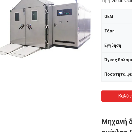
τιμή:
20000~80
OEM
Τάση
Εγγύηση
Όγκος θαλάμ
Ποσότητα ψ
Καλύτ
Μηχανή δ