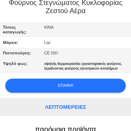
ΈΛΕΓΧΟΣ
Φούρνος Στεγνώματος Κυκλοφορίας
Ζεστού Αέρα
ΜΑΣ
Τόπος
ΚΙΝΑ
ΕΛΆΤΕ
καταγωγής:
ΣΕ
Μάρκα:
Liyi
ΕΠΑΦΉ
Πιστοποίηση:
CE ISO
ΜΕ
Υψηλό φως:
,
υψηλής θερμοκρασίας εργαστηριακός φούρνος
ξεραίνοντας φούρνος ηλεκτρικών κινητήρων
ΖΗΤΉΣΤΕ
ΈΝΑ
ΕΠΑΦΉ!
ΑΠΌΣΠΑΣΜΑ
ΛΕΠΤΟΜΈΡΕΙΕΣ
SITEMAP
παρόμοια προϊόντα