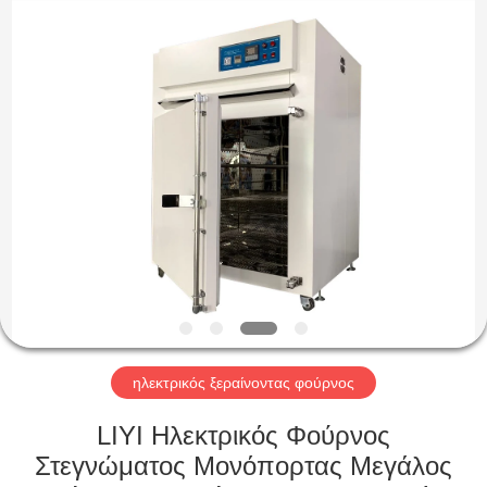
Liyi
Environmental
Technology
Co.,
Ltd..
All
Rights
Reserved.
ΣΠΊΤΙ
ΠΡΟΪΌΝΤΑ
ΠΕΡΊΠΟΥ
ΕΜΕΊΣ
ΓΎΡΟΣ
ΕΡΓΟΣΤΑΣΊΩΝ
ηλεκτρικός ξεραίνοντας φούρνος
LIYI Ηλεκτρικός Φούρνος
ΠΟΙΟΤΙΚΌΣ
Στεγνώματος Μονόπορτας Μεγάλος