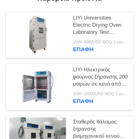
PRIVACY
POLICY
LIYI Universities
Electric Drying Oven
Laboratory Test
Chamber With Pump
1500~8000USD MOQ:1 σύνολο
ΕΠΑΦΉ
LIYI Ηλεκτρικός
φούρνος ξήρανσης 200
μοιρών σε κενό από
ανοξείδωτο ατσάλι με
1500~20000USD MOQ:1 σύνολο
ηλεκτροστατική
ΕΠΑΦΉ
επικάλυψη σε σκόνη
Σταθερός θάλαμος
ξήρανσης
βιομηχανικού κενού