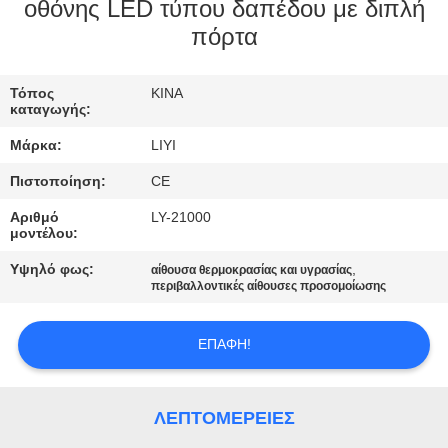
ΈΛΕΓΧΟΣ
οθόνης LED τύπου δαπέδου με διπλή
πόρτα
ΜΑΣ
Τόπος
ΚΙΝΑ
ΕΛΆΤΕ
καταγωγής:
ΣΕ
Μάρκα:
LIYI
ΕΠΑΦΉ
Πιστοποίηση:
CE
ΜΕ
Αριθμό
LY-21000
μοντέλου:
ΖΗΤΉΣΤΕ
Υψηλό φως:
,
αίθουσα θερμοκρασίας και υγρασίας
περιβαλλοντικές αίθουσες προσομοίωσης
ΈΝΑ
ΑΠΌΣΠΑΣΜΑ
ΕΠΑΦΉ!
SITEMAP
ΛΕΠΤΟΜΈΡΕΙΕΣ