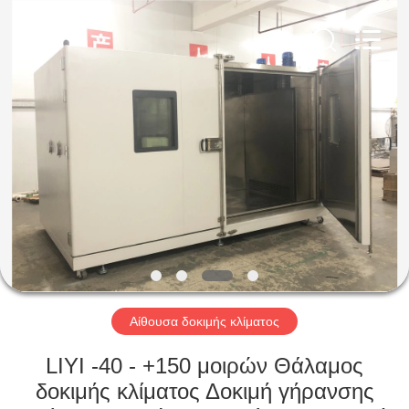
Liyi
Environmental
Technology
Co.,
Ltd..
All
Rights
Reserved.
ΣΠΊΤΙ
ΠΡΟΪΌΝΤΑ
ΠΕΡΊΠΟΥ
ΕΜΕΊΣ
ΓΎΡΟΣ
ΕΡΓΟΣΤΑΣΊΩΝ
Αίθουσα δοκιμής κλίματος
LIYI -40 - +150 μοιρών Θάλαμος
ΠΟΙΟΤΙΚΌΣ
δοκιμής κλίματος Δοκιμή γήρανσης