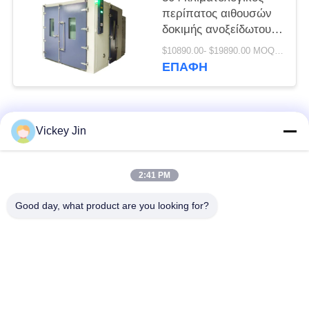
περίπατος αιθουσών
δοκιμής ανοξείδωτου
στο δωμάτιο υγρασίας
$10890.00- $19890.00 MOQ:1 σύνολο
θερμοκρασίας
ΕΠΑΦΉ
Λαϊκή κατηγορία
Όλα
Vickey Jin
Αίθουσα δοκιμής
περιβαλλοντική
2:41 PM
κλίματος
αίθουσα δοκιμής
Good day, what product are you looking for?
Αίθουσα δοκιμής
ηλεκτρικός
θερμικού κλονισμού
ξεραίνοντας φούρνος
Βιομηχανικός
αίθουσα δοκιμής
ξεραίνοντας φούρνος
γήρανσης