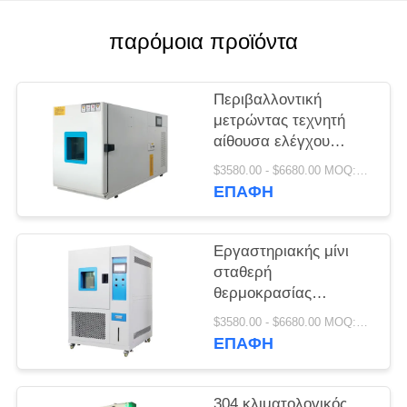
PRIVACY
POLICY
παρόμοια προϊόντα
Περιβαλλοντική
μετρώντας τεχνητή
αίθουσα ελέγχου
κλίματος 220V/380V
$3580.00 - $6680.00 MOQ:1 σύνολο
ΕΠΑΦΉ
Εργαστηριακής μίνι
σταθερή
θερμοκρασίας
υγρασίας δοκιμή
$3580.00 - $6680.00 MOQ:1 σύνολο
θερμότητας αιθουσών
ΕΠΑΦΉ
υγρή
304 κλιματολογικός