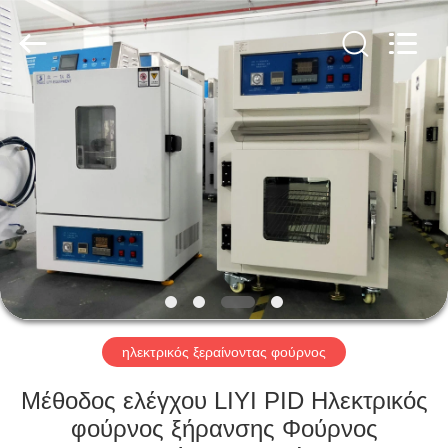
Liyi
Environmental
Technology
Co.,
Ltd..
All
Rights
Reserved.
ΣΠΊΤΙ
ΠΡΟΪΌΝΤΑ
ΠΕΡΊΠΟΥ
ΕΜΕΊΣ
ΓΎΡΟΣ
ΕΡΓΟΣΤΑΣΊΩΝ
ηλεκτρικός ξεραίνοντας φούρνος
Μέθοδος ελέγχου LIYI PID Ηλεκτρικός
ΠΟΙΟΤΙΚΌΣ
φούρνος ξήρανσης Φούρνος