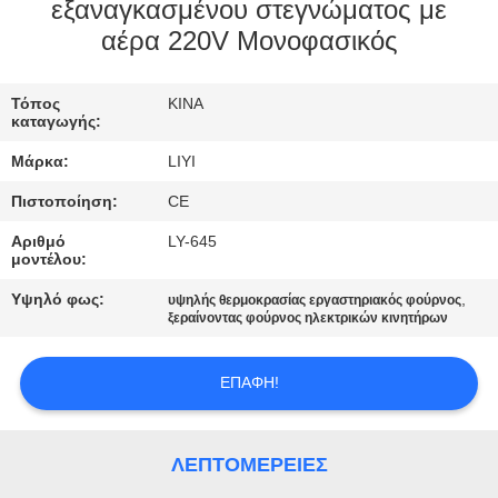
ΈΛΕΓΧΟΣ
εξαναγκασμένου στεγνώματος με
αέρα 220V Μονοφασικός
ΜΑΣ
Τόπος
ΚΙΝΑ
ΕΛΆΤΕ
καταγωγής:
ΣΕ
Μάρκα:
LIYI
ΕΠΑΦΉ
Πιστοποίηση:
CE
ΜΕ
Αριθμό
LY-645
μοντέλου:
ΖΗΤΉΣΤΕ
Υψηλό φως:
,
υψηλής θερμοκρασίας εργαστηριακός φούρνος
ξεραίνοντας φούρνος ηλεκτρικών κινητήρων
ΈΝΑ
ΑΠΌΣΠΑΣΜΑ
ΕΠΑΦΉ!
SITEMAP
ΛΕΠΤΟΜΈΡΕΙΕΣ