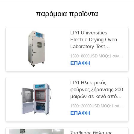
PRIVACY
POLICY
παρόμοια προϊόντα
LIYI Universities
Electric Drying Oven
Laboratory Test
Chamber With Pump
1500~8000USD MOQ:1 σύνολο
ΕΠΑΦΉ
LIYI Ηλεκτρικός
φούρνος ξήρανσης 200
μοιρών σε κενό από
ανοξείδωτο ατσάλι με
1500~20000USD MOQ:1 σύνολο
ηλεκτροστατική
ΕΠΑΦΉ
επικάλυψη σε σκόνη
Σταθερός θάλαμος