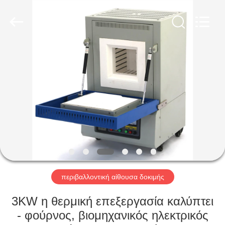
Liyi
Environmental
Technology
Co.,
Ltd..
All
Rights
Reserved.
ΣΠΊΤΙ
ΠΡΟΪΌΝΤΑ
ΠΕΡΊΠΟΥ
ΕΜΕΊΣ
ΓΎΡΟΣ
ΕΡΓΟΣΤΑΣΊΩΝ
περιβαλλοντική αίθουσα δοκιμής
3KW η θερμική επεξεργασία καλύπτει
ΠΟΙΟΤΙΚΌΣ
- φούρνος, βιομηχανικός ηλεκτρικός