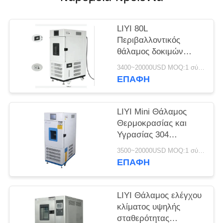
PRIVACY
POLICY
LIYI 80L
Περιβαλλοντικός
θάλαμος δοκιμών
Μικρός έλεγχος
3400~20000USD MOQ:1 σύνολο
υγρασίας και
ΕΠΑΦΉ
θερμοκρασίας
Κλιματισμός
LIYI Mini Θάλαμος
Θερμοκρασίας και
Υγρασίας 304
Εξωτερικό από
3500~20000USD MOQ:1 σύνολο
ανοξείδωτο χάλυβα
ΕΠΑΦΉ
LIYI Θάλαμος ελέγχου
κλίματος υψηλής
σταθερότητας