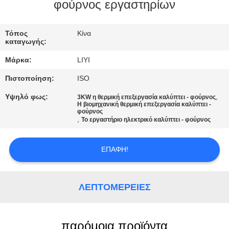
ΈΛΕΓΧΟΣ
φούρνος εργαστηρίων
ΜΑΣ
Τόπος
Κίνα
καταγωγής:
ΕΛΆΤΕ
Μάρκα:
LIYI
ΣΕ
Πιστοποίηση:
ISO
ΕΠΑΦΉ
Υψηλό φως:
,
3KW η θερμική επεξεργασία καλύπτει - φούρνος
ΜΕ
Η βιομηχανική θερμική επεξεργασία καλύπτει -
φούρνος
,
Το εργαστήριο ηλεκτρικό καλύπτει - φούρνος
ΖΗΤΉΣΤΕ
ΈΝΑ
ΕΠΑΦΉ!
ΑΠΌΣΠΑΣΜΑ
ΛΕΠΤΟΜΈΡΕΙΕΣ
SITEMAP
παρόμοια προϊόντα