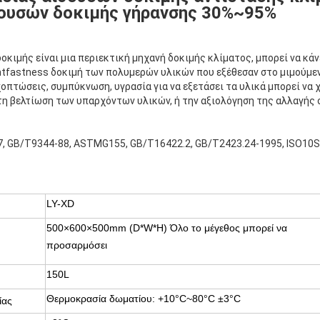
ουσών δοκιμής γήρανσης 30%~95%
 δοκιμής είναι μια περιεκτική μηχανή δοκιμής κλίματος, μπορεί να κά
ghtfastness δοκιμή των πολυμερών υλικών που εξέθεσαν στο μιμούμε
οπτώσεις, συμπύκνωση, υγρασία για να εξετάσει τα υλικά μπορεί να 
τη βελτίωση των υπαρχόντων υλικών, ή την αξιολόγηση της αλλαγής 
, GB/T9344-88, ASTMG155, GB/T16422.2, GB/T2423.24-1995, ISO10
LY-XD
500×600×500mm (D*W*H) Όλο το μέγεθος μπορεί να
προσαρμόσει
150L
Θερμοκρασία δωματίου: +10°C~80°C ±3°C
ίας