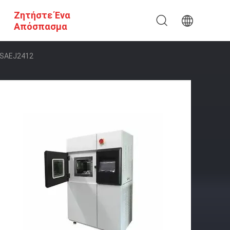
Ζητήστε Ένα
Απόσπασμα
 SAEJ2412