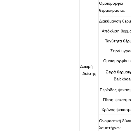
Ομοιομορφία
θερμοκρασίας
Διακύμανση θερμ
Απόκλιση θερμ
Ταχύτητα θέρ
Σειρά υγρα
Ομοιομορφία υ
Δοκιμή
Σειρά θερμοκ
Δείκτης
Balckboa
Περίοδος ψεκασ
Πίεση ψεκασμο
Χρόνος ψεκασμ
Ονομαστική δύν
λαμπτήρων