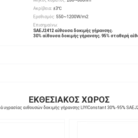
Ακρίβεια:
±3℃
Ερεθισμός:
550~1200W/m2
Επισημαίνω:
,
SAEJ2412 αίθουσα δοκιμής γήρανσης
,
30% αίθουσα δοκιμής γήρανσης
95% σταθερή αίθ
ΕΚΘΕΣΙΑΚΌΣ ΧΏΡΟΣ
ρά υγρασίας αιθουσών δοκιμής γήρανσης LIYIConstant 30%-95% SAEJ