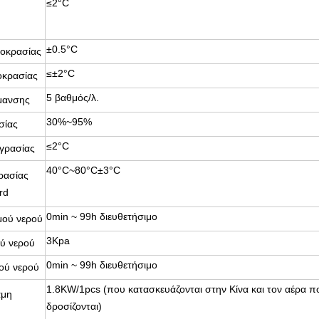
≤2°C
±0.5°C
οκρασίας
≤±2°C
οκρασίας
5 βαθμός/λ.
μανσης
30%~95%
σίας
≤2°C
γρασίας
40°C~80°C±3°C
ρασίας
rd
0min ~ 99h διευθετήσιμο
μού νερού
3Kpa
ύ νερού
0min ~ 99h διευθετήσιμο
ού νερού
1.8KW/1pcs (που κατασκευάζονται στην Κίνα και τον αέρα π
αμη
δροσίζονται)