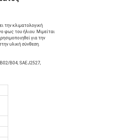
νει την κλιματολογική
νο φως του ήλιου. Μιμείται
χρησιμοποιηθεί για την
στην υλική σύνθεση.
SB02/B04, SAEJ2527,