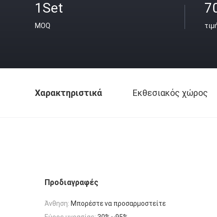
1Set
7
MOQ
τιμ
Χαρακτηριστικά
Εκθεσιακός χώρος
Προδιαγραφές
Άνθηση:
Μπορέστε να προσαρμοστείτε
Εύρος υγρασίας:
30%~95%