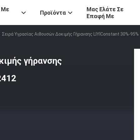
 Με
Μας Ελάτε Σε
Προϊόντα
Επαφή Με
/
Σειρά Υγρασίας Αιθουσών Δοκιμής Γήρανσης LIYIConstant 30%-95%
κιμής γήρανσης
2412