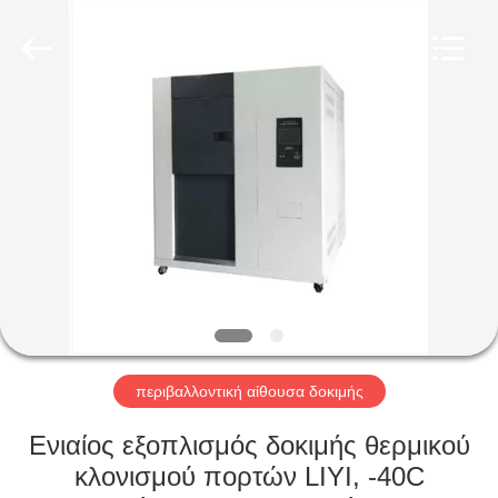
Liyi
Environmental
Technology
Co.,
Ltd..
All
Rights
Reserved.
ΣΠΊΤΙ
ΠΡΟΪΌΝΤΑ
ΠΕΡΊΠΟΥ
ΕΜΕΊΣ
ΓΎΡΟΣ
ΕΡΓΟΣΤΑΣΊΩΝ
περιβαλλοντική αίθουσα δοκιμής
Ενιαίος εξοπλισμός δοκιμής θερμικού
ΠΟΙΟΤΙΚΌΣ
κλονισμού πορτών LIYI, -40C