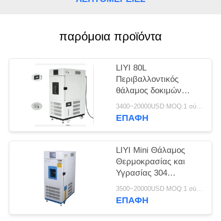
PRIVACY
POLICY
παρόμοια προϊόντα
LIYI 80L
Περιβαλλοντικός
θάλαμος δοκιμών
Μικρός έλεγχος
3400~20000USD MOQ:1 σύνολο
υγρασίας και
ΕΠΑΦΉ
θερμοκρασίας
Κλιματισμός
LIYI Mini Θάλαμος
Θερμοκρασίας και
Υγρασίας 304
Εξωτερικό από
3500~20000USD MOQ:1 σύνολο
ανοξείδωτο χάλυβα
ΕΠΑΦΉ