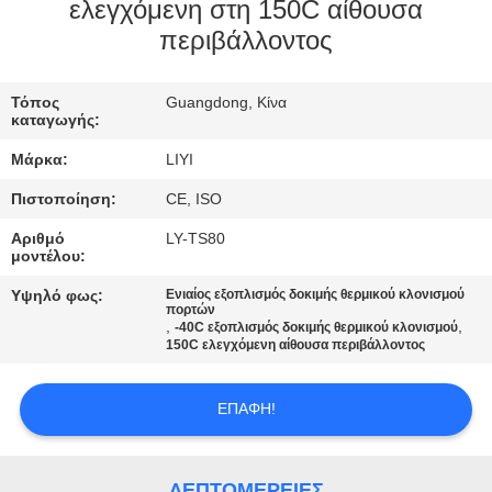
ΈΛΕΓΧΟΣ
ελεγχόμενη στη 150C αίθουσα
περιβάλλοντος
ΜΑΣ
Τόπος
Guangdong, Κίνα
ΕΛΆΤΕ
καταγωγής:
ΣΕ
Μάρκα:
LIYI
ΕΠΑΦΉ
Πιστοποίηση:
CE, ISO
ΜΕ
Αριθμό
LY-TS80
μοντέλου:
ΖΗΤΉΣΤΕ
Υψηλό φως:
Ενιαίος εξοπλισμός δοκιμής θερμικού κλονισμού
πορτών
ΈΝΑ
,
,
-40C εξοπλισμός δοκιμής θερμικού κλονισμού
150C ελεγχόμενη αίθουσα περιβάλλοντος
ΑΠΌΣΠΑΣΜΑ
ΕΠΑΦΉ!
SITEMAP
ΛΕΠΤΟΜΈΡΕΙΕΣ