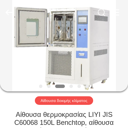
Liyi
Environmental
Technology
Co.,
Ltd..
All
Rights
Reserved.
ΣΠΊΤΙ
ΠΡΟΪΌΝΤΑ
ΠΕΡΊΠΟΥ
ΕΜΕΊΣ
ΓΎΡΟΣ
ΕΡΓΟΣΤΑΣΊΩΝ
Αίθουσα δοκιμής κλίματος
Αίθουσα θερμοκρασίας LIYI JIS
ΠΟΙΟΤΙΚΌΣ
C60068 150L Benchtop, αίθουσα