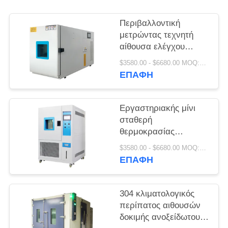
PRIVACY
POLICY
Περιβαλλοντική
μετρώντας τεχνητή
αίθουσα ελέγχου
κλίματος 220V/380V
$3580.00 - $6680.00 MOQ:1 σύνολο
ΕΠΑΦΉ
Εργαστηριακής μίνι
σταθερή
θερμοκρασίας
υγρασίας δοκιμή
$3580.00 - $6680.00 MOQ:1 σύνολο
θερμότητας αιθουσών
ΕΠΑΦΉ
υγρή
304 κλιματολογικός
περίπατος αιθουσών
δοκιμής ανοξείδωτου