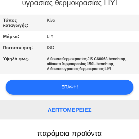
ΈΛΕΓΧΟΣ
υγρασίας θερμοκρασίας LIYI
ΜΑΣ
Τόπος
Κίνα
καταγωγής:
ΕΛΆΤΕ
Μάρκα:
LIYI
ΣΕ
Πιστοποίηση:
ISO
ΕΠΑΦΉ
Υψηλό φως:
,
Αίθουσα θερμοκρασίας JIS C60068 benchtop
ΜΕ
,
αίθουσα θερμοκρασίας 150L benchtop
Αίθουσα υγρασίας θερμοκρασίας LIYI
ΖΗΤΉΣΤΕ
ΕΠΑΦΉ!
ΈΝΑ
ΑΠΌΣΠΑΣΜΑ
ΛΕΠΤΟΜΈΡΕΙΕΣ
SITEMAP
παρόμοια προϊόντα