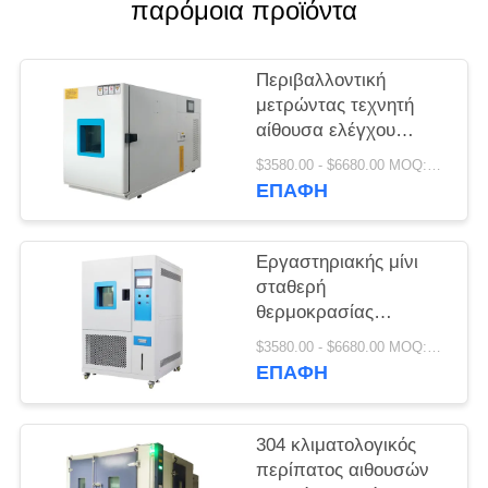
PRIVACY
παρόμοια προϊόντα
POLICY
Περιβαλλοντική
μετρώντας τεχνητή
αίθουσα ελέγχου
κλίματος 220V/380V
$3580.00 - $6680.00 MOQ:1 σύνολο
ΕΠΑΦΉ
Εργαστηριακής μίνι
σταθερή
θερμοκρασίας
υγρασίας δοκιμή
$3580.00 - $6680.00 MOQ:1 σύνολο
θερμότητας αιθουσών
ΕΠΑΦΉ
υγρή
304 κλιματολογικός
περίπατος αιθουσών