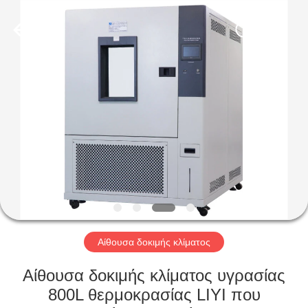
Liyi
Environmental
Technology
Co.,
Ltd..
All
Rights
Reserved.
ΣΠΊΤΙ
ΠΡΟΪΌΝΤΑ
ΠΕΡΊΠΟΥ
ΕΜΕΊΣ
ΓΎΡΟΣ
ΕΡΓΟΣΤΑΣΊΩΝ
Αίθουσα δοκιμής κλίματος
Αίθουσα δοκιμής κλίματος υγρασίας
ΠΟΙΟΤΙΚΌΣ
800L θερμοκρασίας LIYI που