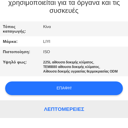
ΈΛΕΓΧΟΣ
χρησιμοποιείται για τα όργανα και τις
συσκευές
ΜΑΣ
Τόπος
Κίνα
ΕΛΆΤΕ
καταγωγής:
ΣΕ
Μάρκα:
LIYI
ΕΠΑΦΉ
Πιστοποίηση:
ISO
ΜΕ
Υψηλό φως:
,
225L αίθουσα δοκιμής κλίματος
,
TEMI880 αίθουσα δοκιμής κλίματος
Αίθουσα δοκιμής υγρασίας θερμοκρασίας ODM
ΖΗΤΉΣΤΕ
ΈΝΑ
ΕΠΑΦΉ!
ΑΠΌΣΠΑΣΜΑ
ΛΕΠΤΟΜΈΡΕΙΕΣ
SITEMAP