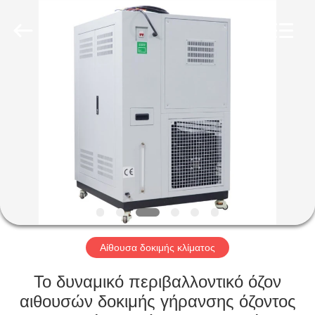
Liyi
Environmental
Technology
Co.,
Ltd..
All
Rights
Reserved.
ΣΠΊΤΙ
ΠΡΟΪΌΝΤΑ
ΠΕΡΊΠΟΥ
ΕΜΕΊΣ
ΓΎΡΟΣ
ΕΡΓΟΣΤΑΣΊΩΝ
Αίθουσα δοκιμής κλίματος
Το δυναμικό περιβαλλοντικό όζον
ΠΟΙΟΤΙΚΌΣ
αιθουσών δοκιμής γήρανσης όζοντος