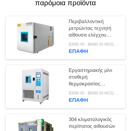
PRIVACY
παρόμοια προϊόντα
POLICY
Περιβαλλοντική
μετρώντας τεχνητή
αίθουσα ελέγχου
κλίματος 220V/380V
$3580.00 - $6680.00 MOQ:1 σύνολο
ΕΠΑΦΉ
Εργαστηριακής μίνι
σταθερή
θερμοκρασίας
υγρασίας δοκιμή
$3580.00 - $6680.00 MOQ:1 σύνολο
θερμότητας αιθουσών
ΕΠΑΦΉ
υγρή
304 κλιματολογικός
περίπατος αιθουσών