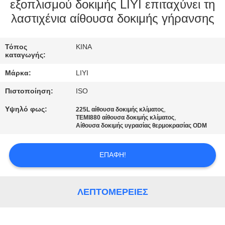
ΈΛΕΓΧΟΣ
εξοπλισμού δοκιμής LIYI επιταχύνει τη
λαστιχένια αίθουσα δοκιμής γήρανσης
ΜΑΣ
Τόπος
ΚΙΝΑ
ΕΛΆΤΕ
καταγωγής:
ΣΕ
Μάρκα:
LIYI
ΕΠΑΦΉ
Πιστοποίηση:
ISO
ΜΕ
Υψηλό φως:
,
225L αίθουσα δοκιμής κλίματος
,
TEMI880 αίθουσα δοκιμής κλίματος
Αίθουσα δοκιμής υγρασίας θερμοκρασίας ODM
ΖΗΤΉΣΤΕ
ΈΝΑ
ΕΠΑΦΉ!
ΑΠΌΣΠΑΣΜΑ
ΛΕΠΤΟΜΈΡΕΙΕΣ
SITEMAP