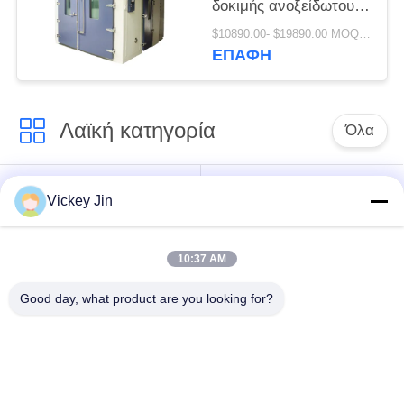
δοκιμής ανοξείδωτου
στο δωμάτιο υγρασίας
$10890.00- $19890.00 MOQ:1 σύνολο
θερμοκρασίας
ΕΠΑΦΉ
Λαϊκή κατηγορία
Όλα
Αίθουσα δοκιμής
περιβαλλοντική
Vickey Jin
κλίματος
αίθουσα δοκιμής
10:37 AM
Αίθουσα δοκιμής
ηλεκτρικός
θερμικού κλονισμού
ξεραίνοντας φούρνος
Good day, what product are you looking for?
Βιομηχανικός
αίθουσα δοκιμής
ξεραίνοντας φούρνος
γήρανσης